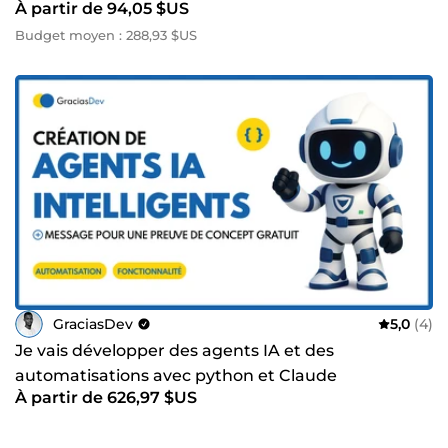
retours, assurant ainsi une satisfaction totale. ⭐⭐⭐ Votre
À partir de 94,05 $US
projet mérite le meilleur! 📞 Cliquez maintenant sur le
Budget moyen : 288,93 $US
bouton “CONTACTER LE VENDEUR” pour démarrer notre
collaboration. “Ensemble, nous construirons quelque chose
d'exceptionnel”, A très vite! Gracias
GraciasDev
5,0
(4)
Je vais développer des agents IA et des
automatisations avec python et Claude
À partir de 626,97 $US