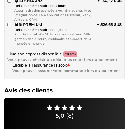
🥈 STANDARD
+ 150,47 $US
Délai supplémentaire de 4 jours
Automatisation avancée avec n8n, agents IA et
intégration de 3 à 4 applications (OpenAI, Slack,
Airtable, CRM)
🥈🥈 PREMIUM
+ 526,65 $US
Délai supplémentaire de 11 jours
Flux de travail n8n AI de bout en bout avec APIs,
gestion des erreurs, webhooks et support de la
montée en charge.
Livraison express disponible
EXPRESS
Vous pouvez choisir un délai plus court lors du paiement
Éligible à l’assurance Hiscox
Vous pouvez assurer votre commande lors du paiement
Avis des clients
5,0
(8)