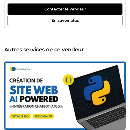
garantis 3 choses&quot; : ✅ mon professionnalisme ✅ mon
efficacité ✅ ma rapidité Ici, je transforme vos idées en
Contacter le vendeur
réalité ! Je suis un développeur backend Python et
spécialisé en Data Engineering. Fort de 5 années
En savoir plus
d’expérience en développement d’applications,
automatisation et intégration d’API, je maîtrise la
conception de pipelines de données, la gestion de bases
de données et l’automatisation de flux de tâches
chronaphages. J’ai une maîtrise pointue de plusieurs
Autres services de ce vendeur
outils et techniques du développement web que sont :
Database Design &amp; Management, Git &amp; GitHub,
API REST, Cpanel, Server side, Postman, Visual Studio
Code, Filezilla, Google cloud, Wordpress, Woocommerce,
FTP Tools etc. 🧑‍💼 Durant ces cinq (05) dernières années,
j'ai aidé +200 propriétaires d'entreprises locales et
internationales à créer des logiciels de gestion, site &amp;
applications Web IA, à concevoir des programmes de
gestion en entreprises et à traiter des données issues
d’études de marché pour leurs entreprises. Et j'ai
maintenant un bagage d’expertise à partager également
sur ComeUp J’ai d’excellentes compétences en :
développement de site web vitrine, site blog, site e-
commerce et application web Ai (Site web dynamique)
conception de Logiciel avec python ou Excel pour la