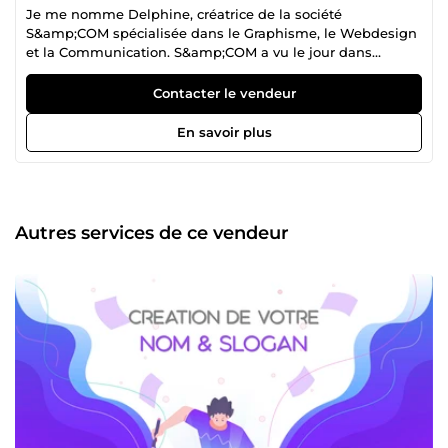
Je me nomme Delphine, créatrice de la société
S&amp;COM spécialisée dans le Graphisme, le Webdesign
et la Communication. S&amp;COM a vu le jour dans
l’optique de mettre ma passion et mes compétences aux
profits des entreprises et des particuliers. QUI SUIS-JE 🤔 ?
Contacter le vendeur
Avec plus de 16 années d'expériences dans la
communication, j'aime voir en dehors du
En savoir plus
&quot;cadre&quot; et laisser libre court à la créativité 😋 !
CE QUI ME DÉFINI ? Je suis déterminée, créative, humaine,
perfectionniste et j'adore les moments conviviaux 🤗. MES
DOMAINES D'EXPERTISES 👍 ? =&gt; 🚀 WEB : Création de
Site Web one-page, site vitrine, blog &amp; e-commerce,
Autres services de ce vendeur
maintenance, mise à jour, sécurité ... =&gt; 👁 Graphisme :
Logo, Naming, Slogan, Charte graphique, Carte de visite,
Flyers, Dépliant, Brochure, Goodies, Bannières, Mockup, ...
=&gt; 🗨 Social Média : Création de vos Posts, Stories, Image
de couverture, ... de vos Réseaux Sociaux. CE QUE JE PEUX
VOUS APPORTER ? =&gt; 👩‍🎓 16 années de savoir-faire
dans : La Communication, le Graphisme, le Webdesign
&amp; le Marketing, auprès de sociétés de services,
d'entrepreneurs et de grandes marques comme le Journal
parisien « Les Échos ». =&gt; 💬 Des conseils adaptés à vos
besoins sans aucun engagement ! =&gt; ☝ Un seul