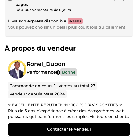
pages
Délai supplémentaire de 8 jours
Livraison express disponible
EXPRESS
Vous pouvez choisir un délai plus court lors du paiement
À propos du vendeur
Ronel_Dubon
Performance
Bonne
Commande en cours
1
Ventes au total
23
Vendeur depuis
Mars 2024
⭐ EXCELLENTE RÉPUTATION : 100 % D’AVIS POSITIFS ⭐
Plus de 5 ans d’expérience à créer des écosystèmes web
puissants qui transforment les simples visiteurs en clients
fidèles. 💡 Mon domaine : allier développement web
moderne et stratégies de conversion automatisées pour
Contacter le vendeur
propulser les résultats de mes clients. 🧩 Compétences