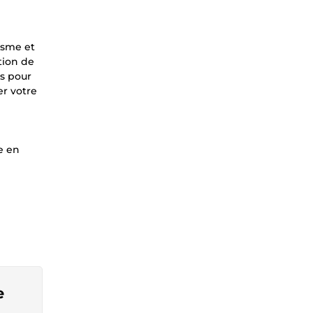
isme et
tion de
es pour
er votre
e en
e