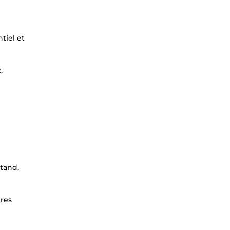
tiel et
,
tand,
ères