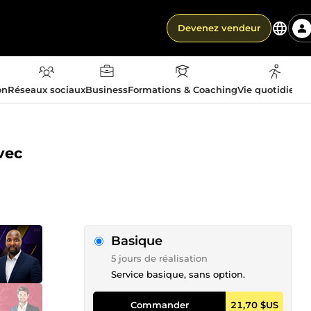
Devenez vendeur
on
Réseaux sociaux
Business
Formations & Coaching
Vie quotidienn
vec
Basique
5 jours de réalisation
Service basique, sans option.
Commander
21,70 $US