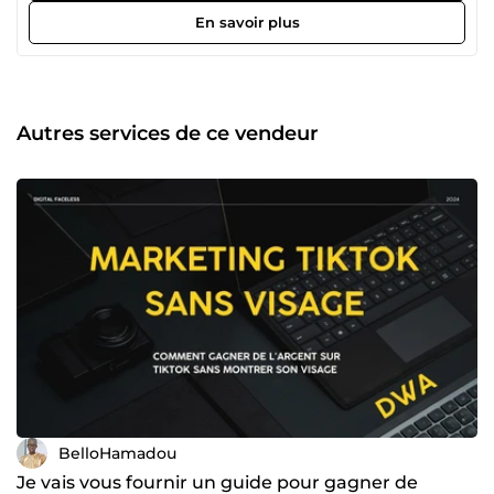
chiffres sur Instagram et TikTok sans montrer mon visage
En savoir plus
et en vendant des produits digitaux à ma communauté. Je
suis également membre de l'académie DWA. Découvrez
les avis de ceux qui m'ont fait confiance : @Rezak Je suis
hyper satisfait de la prestation. J’étais un peu hésitant au
début mais Bello m’a vraiment démontré sa
Autres services de ce vendeur
détermination, sa motivation et sa bonne volonté pour un
travail bien fait. Je ne regrette pas de l’avoir engagé. Il est
à l'écoute du client et fait de son mieux pour le satisfaire.
Je l’ai trouvé vraiment réactif, une meilleure prise en
charge de mes demandes de modification et très
arrangeant. Ne change surtout pas. Merci beaucoup.
@Amk93 A l'écoute et répond au besoin demander je
recommande fortement. Passez à l'action maintenant !
BelloHamadou
Je vais vous fournir un guide pour gagner de