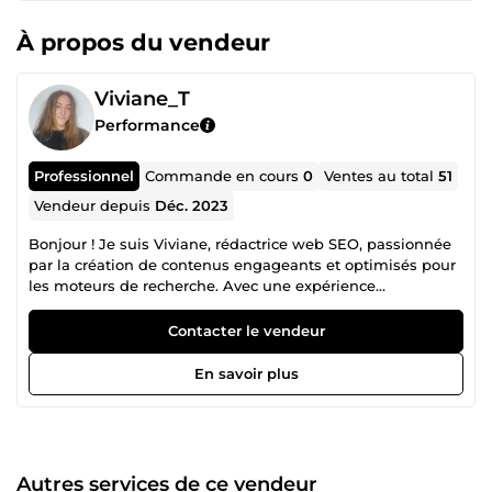
À propos du vendeur
Viviane_T
Performance
Professionnel
Commande en cours
0
Ventes au total
51
Vendeur depuis
Déc. 2023
Bonjour ! Je suis Viviane, rédactrice web SEO, passionnée
par la création de contenus engageants et optimisés pour
les moteurs de recherche. Avec une expérience
enrichissante d'un an en tant que rédactrice web SEO en
entreprise, je me suis lancée en freelance depuis
Contacter le vendeur
maintenant plus de deux ans pour offrir mes compétences
à un plus large éventail de projets. Vous pouvez compter
En savoir plus
sur mon expérience et ma rigueur pour vous fournir un
contenu de qualité, parfaitement optimisé pour le
référencement et qui convertit ! Ce que je peux vous
apporter : Des contenus de qualité supérieure, clairs et
captivants, pensés pour vos lecteurs. Une expertise SEO
Autres services de ce vendeur