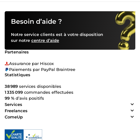
renforcer votre visibilité en ligne ! 🔗 Vous pouvez consulter
mon portfolio pour découvrir quelques exemples de mes
réalisations : https://www.clippings.me/vivianetherond
Besoin d’aide ?
Notre service clients est à votre disposition
sur notre
centre d’aide
Partenaires
Assurance par Hiscox
Paiements par PayPal Braintree
Statistiques
38 989
services disponibles
1 335 099
commandes effectuées
99 %
d’avis positifs
Services
Freelances
ComeUp