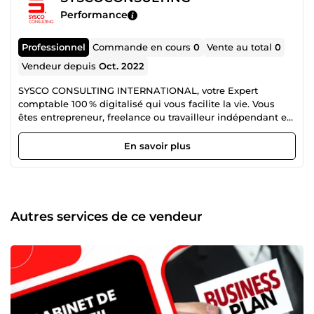
Performance
Professionnel
Commande en cours
0
Vente au total
0
Vendeur depuis
Oct. 2022
SYSCO CONSULTING INTERNATIONAL, votre Expert
comptable 100 % digitalisé qui vous facilite la vie. Vous
êtes entrepreneur, freelance ou travailleur indépendant et
êtes à la recherche d’un partenaire qui connaît votre
métier et vos problématiques ? Je m'appelle Yasmine
En savoir plus
Sayo, je suis Expert comptable à Sysco Consulting
International, disponible pour vous accompagner dans la
gestion de votre activité. Avec près de 14 ans d’expérience
d’accompagnement auprès de 800 clients en France et à
l’étranger, j'accompagne les freelances et indépendants
Autres services de ce vendeur
dans la réalisation de leurs objectifs. Notre équipe met à
votre disposition les outils digitaux innovants pour suivre
la croissance de votre activité.