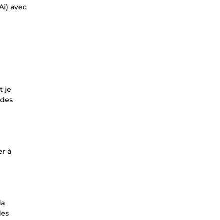
Ai) avec
t je
 des
er à
la
les