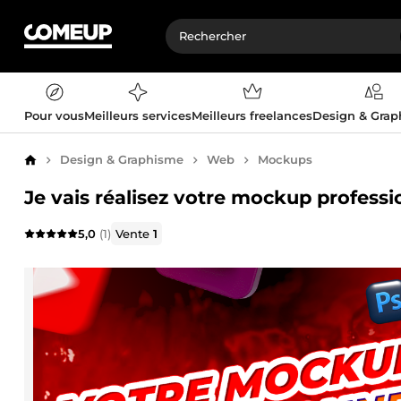
Pour vous
Meilleurs services
Meilleurs freelances
Design & Gra
Design & Graphisme
Web
Mockups
Accueil
Je vais réalisez votre mockup professi
5,0
(1)
Vente
1