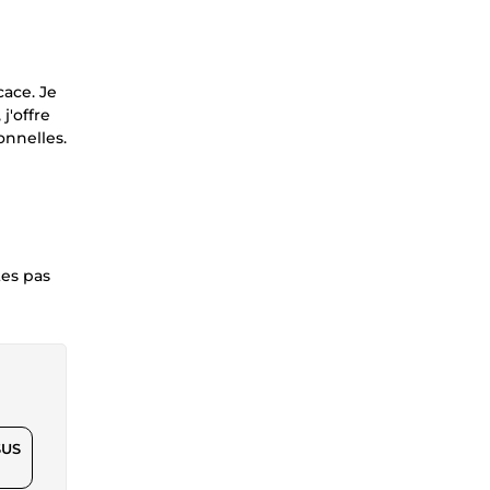
cace. Je
j'offre
onnelles.
tes pas
$US