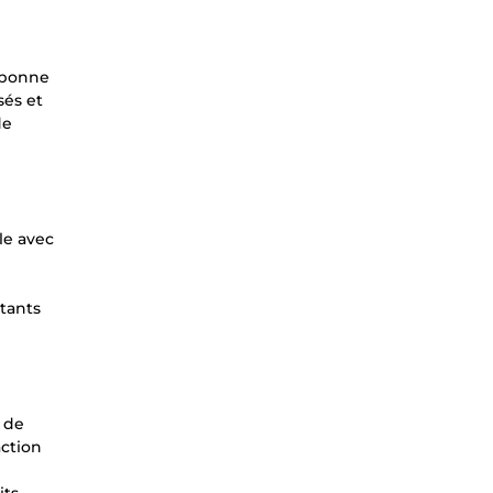
e bonne
sés et
de
le avec
stants
n de
action