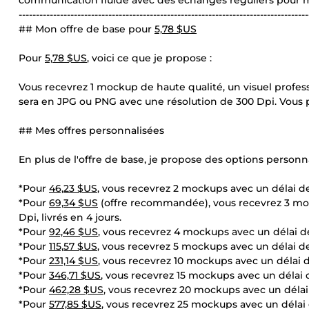
communication fluide avec des échanges réguliers pour m'
------------------------------------------------------------------------------------
## Mon offre de base pour
5,78 $US
Pour
5,78 $US
, voici ce que je propose :
Vous recevrez 1 mockup de haute qualité, un visuel profes
sera en JPG ou PNG avec une résolution de 300 Dpi. Vous p
## Mes offres personnalisées
En plus de l'offre de base, je propose des options personn
*Pour
46,23 $US
, vous recevrez 2 mockups avec un délai de
*Pour
69,34 $US
(offre recommandée), vous recevrez 3 moc
Dpi, livrés en 4 jours.
*Pour
92,46 $US
, vous recevrez 4 mockups avec un délai de
*Pour
115,57 $US
, vous recevrez 5 mockups avec un délai de
*Pour
231,14 $US
, vous recevrez 10 mockups avec un délai 
*Pour
346,71 $US
, vous recevrez 15 mockups avec un délai d
*Pour
462,28 $US
, vous recevrez 20 mockups avec un délai
*Pour
577,85 $US
, vous recevrez 25 mockups avec un délai