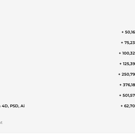
+ 50,1
+ 75,2
+ 100,3
+ 125,3
+ 250,7
+ 376,1
+ 501,5
nema 4D, PSD, Ai
+ 62,7
nt