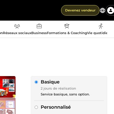
Devenez vendeur
on
Réseaux sociaux
Business
Formations & Coaching
Vie quotidienn
Basique
2 jours de réalisation
Service basique, sans option.
Personnalisé