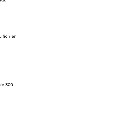
ts.
 fichier
de 300