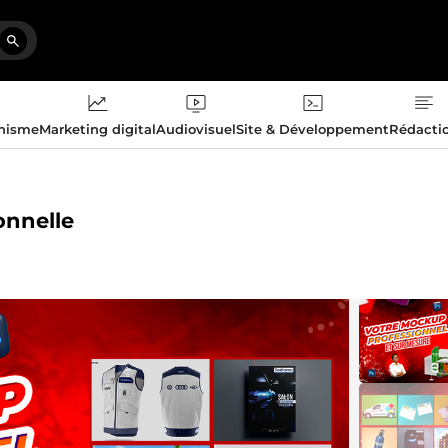
phisme
Marketing digital
Audiovisuel
Site & Développement
Rédacti
onnelle