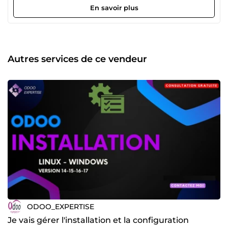
Communication efficace avec les clients pour comprendre
En savoir plus
leurs besoins spécifiques. 2- Capacité d'écoute attentive
pour saisir pleinement les exigences du projet. 3- Respect
strict des délais convenus pour une livraison ponctuelle
des projets. 4- Possibilité de discuter en détail des
exigences et des spécifications du projet. 5- Flexibilité pour
Autres services de ce vendeur
s'adapter aux changements et ajustements éventuels
pendant le processus de développement. 6- Engagement
à fournir des solutions informatiques personnalisées et
innovantes. 7- Collaboration étroite avec les clients pour
garantir leur satisfaction tout au long du projet. 8-
Expérience avérée dans le développement d'applications
web et sur la plateforme Odoo. 9- Capacité à résoudre
efficacement les problèmes et les défis techniques qui
peuvent survenir. 10- Garantie d'un service de haute
qualité et d'un suivi attentif même après la livraison du
projet.
ODOO_EXPERTISE
Je vais gérer l'installation et la configuration