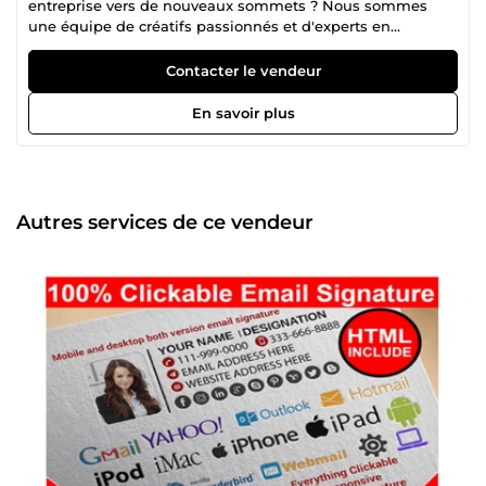
entreprise vers de nouveaux sommets ? Nous sommes
une équipe de créatifs passionnés et d'experts en
données, dédiés à la construction d'empires numériques
florissants. Nous ne nous contentons pas de créer des sites
Contacter le vendeur
web; nous concevons des expériences digitales
captivantes qui attirent les clients, stimulent les
En savoir plus
conversions et laissent une impression durable. Nous
n'analysons pas seulement les données; nous les
traduisons en stratégies concrètes qui alimentent votre
croissance. Nous ne construisons pas seulement des
entreprises; nous bâtissons des héritages. Nous tirons
Autres services de ce vendeur
parti de l'IA et des technologies de pointe pour obtenir des
résultats qui comptent vraiment. Notre expertise couvre
tout le paysage numérique : Visuels époustouflants : Des
logos et de l'image de marque aux campagnes sur les
réseaux sociaux, nous créons des visuels percutants qui
instaurent la confiance et résonnent auprès de votre public
cible. Sites web à fort impact: Nous construisons des sites
web magnifiques et conviviaux, optimisés pour les
conversions, y compris des sites de commerce
électronique, des portfolios personnels, des plateformes
éducatives, des sites web d'entreprise, des blogs, des
forums communautaires, des plateformes de médias
sociaux, et bien plus encore. Nous utilisons diverses