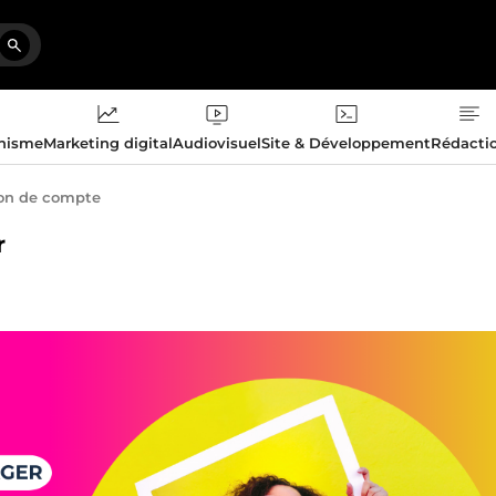
phisme
Marketing digital
Audiovisuel
Site & Développement
Rédacti
on de compte
r