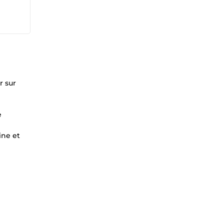
r sur
e
ine et