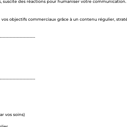
s, suscite des réactions pour humaniser votre communication.
dre vos objectifs commerciaux grâce à un contenu régulier, stra
-------------------------
-------------------------
ar vos soins)
lier