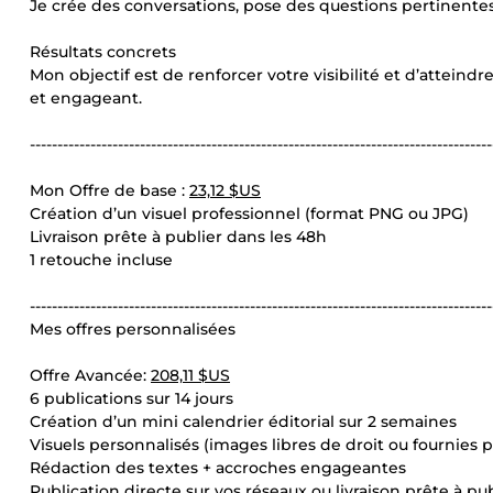
Je crée des conversations, pose des questions pertinente
Résultats concrets
Mon objectif est de renforcer votre visibilité et d’attein
et engageant.
------------------------------------------------------------------------------------
Mon Offre de base :
23,12 $US
Création d’un visuel professionnel (format PNG ou JPG)
Livraison prête à publier dans les 48h
1 retouche incluse
------------------------------------------------------------------------------------
Mes offres personnalisées
Offre Avancée:
208,11 $US
6 publications sur 14 jours
Création d’un mini calendrier éditorial sur 2 semaines
Visuels personnalisés (images libres de droit ou fournies p
Rédaction des textes + accroches engageantes
Publication directe sur vos réseaux ou livraison prête à pub