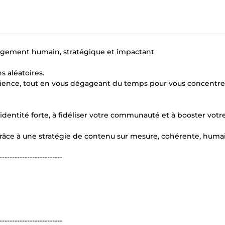
agement humain, stratégique et impactant
 aléatoires.
dience, tout en vous dégageant du temps pour vous concentre
dentité forte, à fidéliser votre communauté et à booster votr
râce à une stratégie de contenu sur mesure, cohérente, huma
-------------------------
-------------------------