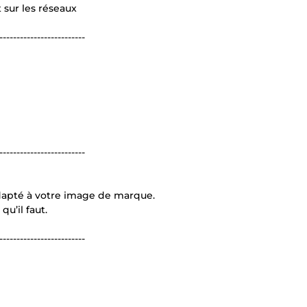
sur les réseaux
-------------------------
-------------------------
 adapté à votre image de marque.
qu’il faut.
-------------------------