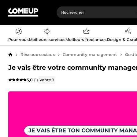
Pour vous
Meilleurs services
Meilleurs freelances
Design & Gra
Réseaux sociaux
Community management
Gesti
Accueil
Je vais être votre community manage
5,0
(1)
Vente
1