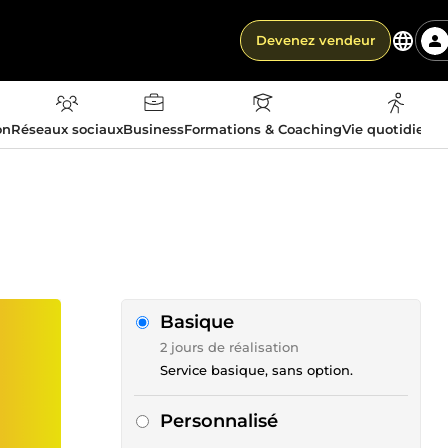
Devenez vendeur
on
Réseaux sociaux
Business
Formations & Coaching
Vie quotidienn
Basique
2 jours de réalisation
Service basique, sans option.
Personnalisé