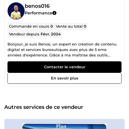
benos016
Performance
Commande en cours
0
Vente au total
0
Vendeur depuis
Févr. 2024
Bonjour, je suis Benos, un expert en création de contenu
digital et services bureautiques avec plus de 5 eme
années d'expérience. Grâce à ma maîtrise des outils
comme PowerPoint, Excel, et Microsoft Word, j'aide les
professionnels à donner vie à leurs idées et à rendre leurs
Contacter le vendeur
projets plus percutants. Je propose des services de
création de présentations PowerPoint de qualité,
En savoir plus
d'analyses de données approfondies avec Excel, ainsi que
de rédaction et mise en forme de documents sous
Microsoft Word. En plus de cela, je crée des PDF interactifs
pour une expérience dynamique et des cartes de visite
personnalisées pour booster votre image professionnelle.
Autres services de ce vendeur
Avec des années d'expérience à mon actif, je m'engage à
vous fournir un service rapide, efficace et sur mesure pour
répondre à vos besoins et vous aider à atteindre vos
objectifs.