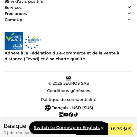
99 %
d’avis positifs
Services
Freelances
ComeUp
Adhère à la Fédération du e-commerce et de la vente à
distance (Fevad) et à sa charte qualité.
© 2026 5EUROS SAS
Conditions générales
Politique de confidentialité
Français • USD ($US)
Basique
Switch to ComeUp in English.
Commander
18,76 $US
3 j de réalisation