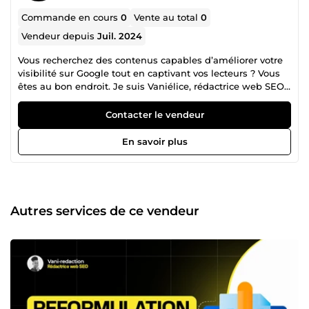
Commande en cours
0
Vente au total
0
Vendeur depuis
Juil. 2024
Vous recherchez des contenus capables d’améliorer votre
visibilité sur Google tout en captivant vos lecteurs ? Vous
êtes au bon endroit. Je suis Vaniélice, rédactrice web SEO
freelance spécialisée dans la création de contenus
stratégiques, engageants et optimisés pour les moteurs de
Contacter le vendeur
recherche. Avec 4 années d’expérience en rédaction
freelance, j’accompagne les entreprises, entrepreneurs,
En savoir plus
blogs et sites e-commerce dans le développement de leur
présence en ligne grâce à des contenus à forte valeur
ajoutée. Passionnée par l’écriture depuis mon plus jeune
âge, j’ai commencé par rédiger des contenus pour les
réseaux sociaux avant de me spécialiser en rédaction web
Autres services de ce vendeur
SEO afin d’allier créativité rédactionnelle et performance
digitale. Ce que je peux rédiger pour vous : ✔️ Articles de
blog SEO ✔️ Pages web optimisées ✔️ Fiches produits e-
commerce ✔️ Contenus pour sites vitrines ✔️
Communiqués de presse ✔️ Contenus LinkedIn et réseaux
sociaux ✔️ Réécriture et optimisation SEO de contenus
existants Mon objectif : créer des contenus qui plaisent
autant à Google qu’à vos lecteurs Chaque texte est rédigé