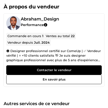
À propos du vendeur
Abraham_Design
Performance
Commande en cours
1
Ventes au total
22
Vendeur depuis
Juil. 2024
🟠 Designer professionnel certifié sur ComeUp | ✅ Vendeur
vérifié | ⭐ +10 clients satisfaits 👋 Je suis designer
graphique professionnel avec plus de 5 ans d’expérience
dans la création visuelle et le design digital. 🎨 Mes
spécialités : ✅ Identité visuelle &amp; branding : création
Contacter le vendeur
de logos, chartes graphiques et univers de marque ✅
Design UX/UI : maquettes modernes et ergonomiques
En savoir plus
pour sites web et applications mobiles ✅ Motion design
&amp; supports visuels : animations, bannières et
contenus qui captent l’attention 🚀 Mon objectif est simple
: vous aider à valoriser votre image de marque grâce à un
design professionnel, impactant et adapté à vos besoins.
Autres services de ce vendeur
Que ce soit pour une identité unique, un prototype UX/UI