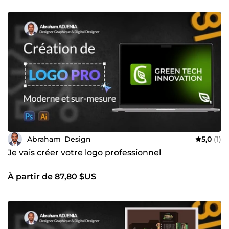
engageant ou des supports de communication efficaces,
je vous accompagne avec créativité et rigueur. ✨ Pourquoi
me choisir ? 🔹 Créativité originale et designs modernes 🔹
Respect des délais et accompagnement personnalisé 🔹
Expérience confirmée et clients satisfaits 🎯 Pour moi, le
design est plus qu’un simple visuel : c’est un levier
stratégique qui attire, engage et fidélise vos clients. 📩 Prêt
à donner vie à vos idées ? Contactez-moi dès maintenant
et transformons votre projet en réussite. 🚀
Abraham_Design
5,0
(1)
Je vais créer votre logo professionnel
À partir de 87,80 $US