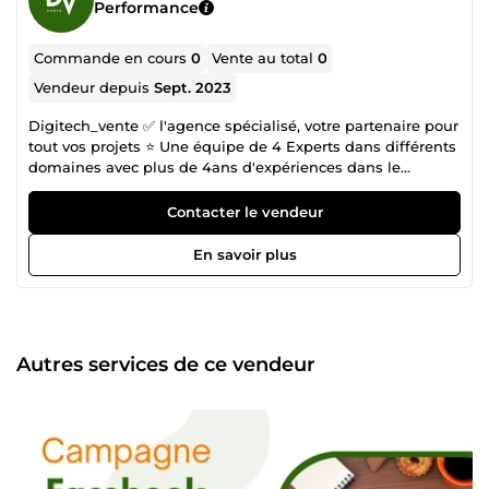
Performance
Commande en cours
0
Vente au total
0
Vendeur depuis
Sept. 2023
Digitech_vente ✅ l'agence spécialisé, votre partenaire pour
tout vos projets ⭐ Une équipe de 4 Experts dans différents
domaines avec plus de 4ans d'expériences dans le
webmarketing , vente , Facebook ADS et dans l'E-
commerce Etc...✅ ➡️ Notre mission : Votre business + Notre
Contacter le vendeur
expertise = Chiffres d'Affaires ✨Nous vous proposons nos
services Web marketing , Facebook ADS afin de vous aider,
En savoir plus
accompagner à améliorer ou maximiser votre présence en
ligne avec les stratégies marketing avancé. ✨ Notre
agence est spécialisée : ✔️ Campagne de génération de
LEADS ✔️ Gestion toute sorte de campagnes publicitaires
Facebook Ads ✔️ Création de Tunnel de vente ✔️ Création
Autres services de ce vendeur
de landing page ✔️ Référencement et Audit SEO ✔️ Testing
Facebook Ads pour des produits Dropshipping ✔️ Création
de site Internet Wordpress ✔️ Création de boutique Shopify
✔️ Facebook ADS ✔️ Marketing digital ✔️ Relation clientèle -
formation, consulting ✔️ Assistance virtuelle polyvalente ✔️
Rédaction - SEO ✔️ E-commerce ✔️ Marketing de vente . ✔️