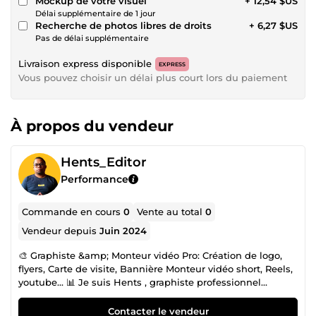
Mockup de votre visuel
+ 12,54 $US
Délai supplémentaire de 1 jour
Recherche de photos libres de droits
+ 6,27 $US
Pas de délai supplémentaire
Livraison express disponible
EXPRESS
Vous pouvez choisir un délai plus court lors du paiement
À propos du vendeur
Hents_Editor
Performance
Commande en cours
0
Vente au total
0
Vendeur depuis
Juin 2024
🎨 Graphiste &amp; Monteur vidéo Pro: Création de logo,
flyers, Carte de visite, Bannière Monteur vidéo short, Reels,
youtube... 📊 Je suis Hents , graphiste professionnel
passionné par le design et la créativité. Depuis plus de 5
ans, j'excelle dans la création de visuels uniques et
Contacter le vendeur