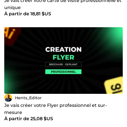
Je vais créer votre carte de visite professionnelle et
d'apporter une touche unique à chaque conception. 👥
unique
Collaborons Ensemble 🤝 Je suis toujours à la recherche de
À partir de 18,81 $US
nouveaux défis et de collaborations passionnantes. Si vous
avez un projet en tête, n'hésitez pas à me contacter. Je
suis disponible pour discuter de vos besoins et vous aider
à concrétiser votre vision à un tarif compétitif de 6,99 euros
de l'heure. 📧 Contactez-moi dès aujourd'hui et faisons de
vos idées une réalité visuelle exceptionnelle ! 🌐 Hents,
votre graphiste &amp; Monteur pro à 6,99 euros de l'heure
🌐
Hents_Editor
Je vais créer votre Flyer professionnel et sur-
mesure
À partir de 25,08 $US