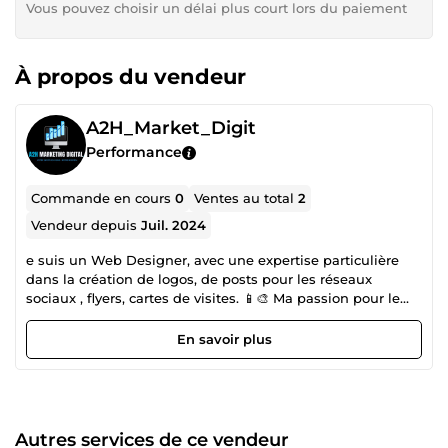
Vous pouvez choisir un délai plus court lors du paiement
À propos du vendeur
A2H_Market_Digit
Performance
Commande en cours
0
Ventes au total
2
Vendeur depuis
Juil. 2024
e suis un Web Designer, avec une expertise particulière
dans la création de logos, de posts pour les réseaux
sociaux , flyers, cartes de visites. 📱🎨 Ma passion pour le
design me pousse à créer des visuels uniques et
percutants qui captent l'attention et renforcent l'image de
En savoir plus
marque. Que ce soit pour développer l'identité visuelle
d'une entreprise ou pour créer du contenu attrayant pour
les réseaux sociaux, je m'efforce de délivrer des résultats
qui répondent aux attentes de mes clients. ✨ En plus de
cela, je me consacre à la réalisation d'images produits
Autres services de ce vendeur