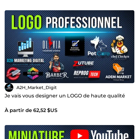
pour les boutiques en ligne que je peux aussi vous créer,
aidant ainsi à mettre en valeur les produits et à
augmenter les ventes. Je suis là pour transformer vos
idées en créations visuelles impactantes, accessibles et
efficaces. Travaillons ensemble pour faire briller votre
marque ! 🚀🛍️
A2H_Market_Digit
Je vais vous designer un LOGO de haute qualité
À partir de 62,52 $US