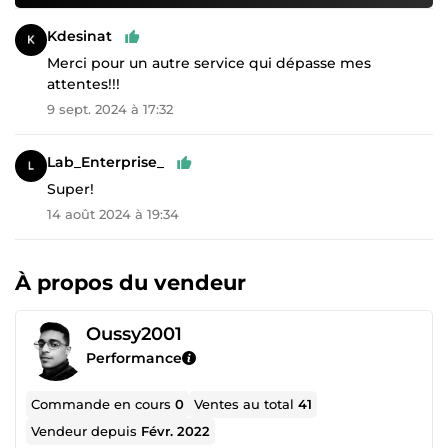
Kdesinat
Merci pour un autre service qui dépasse mes
attentes!!!
9 sept. 2024 à 17:32
Lab_Enterprise_
Super!
14 août 2024 à 19:34
À propos du vendeur
Oussy2001
Performance
Commande en cours
0
Ventes au total
41
Vendeur depuis
Févr. 2022