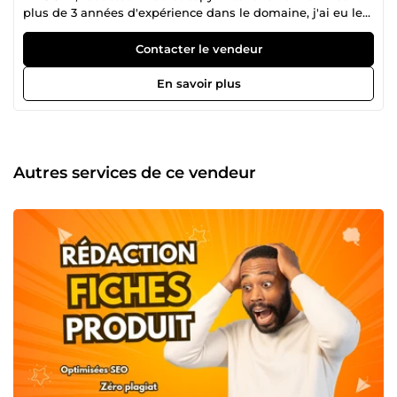
plus de 3 années d'expérience dans le domaine, j'ai eu le
privilège de collaborer sur une multitude de projets clients
couronnés de succès. Mon expertise s'étend de la
Contacter le vendeur
rédaction web optimisée SEO à la création de contenus
marketing percutants. Je m'attache à comprendre les
En savoir plus
besoins uniques de chaque client pour offrir des textes sur
mesure qui captivent, informent et convertissent. Que
vous ayez besoin d'articles de blog captivants, de pages
web convaincantes ou de copy publicitaire accrocheur, je
mets mon savoir-faire à votre service pour donner vie à vos
Autres services de ce vendeur
idées et booster votre présence en ligne. Faites confiance à
ma plume agile et à mon engagement pour des résultats
de qualité. Ensemble, donnons de la voix à votre marque!