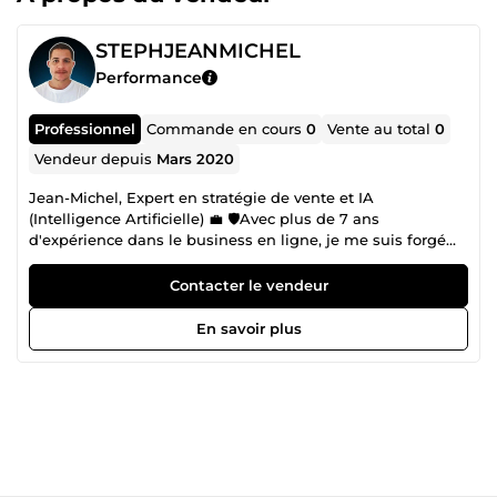
STEPHJEANMICHEL
Performance
Professionnel
Commande en cours
0
Vente au total
0
Vendeur depuis
Mars 2020
Jean-Michel, Expert en stratégie de vente et IA
(Intelligence Artificielle) 💼 🛡️Avec plus de 7 ans
d'expérience dans le business en ligne, je me suis forgé
une réputation solide avec les écosystèmes de vente
performants. Passionné par l'art de la vente, j'ai débuté ma
Contacter le vendeur
carrière en face à face, où j'ai perfectionné des méthodes
simples mais efficaces pour atteindre des objectifs
En savoir plus
ambitieux. 💪 🛡️Aujourd'hui, j'ai décidé de combiner mon
expertise en vente traditionnelle avec les possibilités
infinies du digital. Je me suis rapidement imposé comme
un expert dans l'utilisation de WhatsApp et de
l'intelligence artificielle pour accélérer les résultats de mes
clients. 🚀 Que ce soit par la création de stratégies de vente
puissantes ou la rédaction d'articles optimisés pour
améliorer la visibilité en ligne, je mets mon savoir-faire au