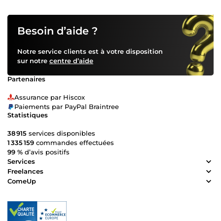
service de la croissance des entreprises. 📈 🛡️Mon objectif ?
Offrir des solutions rapides et sur mesure qui transforment
les prospects en clients fidèles. 🎯 Toujours animé par une
Besoin d’aide ?
passion profonde pour l'accompagnement des entreprises,
je suis déterminé à vous aider à atteindre le succès que
Notre service clients est à votre disposition
vous méritez. 🌟 A très vite pour collaborer sur votre
sur notre
centre d’aide
prochain projet. C'était Jean-Michel...
Partenaires
Assurance par Hiscox
Paiements par PayPal Braintree
Statistiques
38 915
services disponibles
1 335 159
commandes effectuées
99 %
d’avis positifs
Services
Freelances
ComeUp