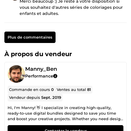
Merci beaucoup :) Je reste à votre disposition si
vous souhaitez d'autres séries de coloriages pour
enfants et adultes.
Plus de commentaires
À propos du vendeur
Manny_Ben
Performance
Commande en cours
0
Ventes au total
81
Vendeur depuis
Sept. 2019
Hi, I'm Manny! 👋 I specialize in creating high-quality,
ready-to-use digital bundles designed to save you time
and boost your creative projects. Whether you need design
assets, templates, or digital tools, I've got you covered.
Browse my services below, and let's bring your ideas to life
Contacter le vendeur