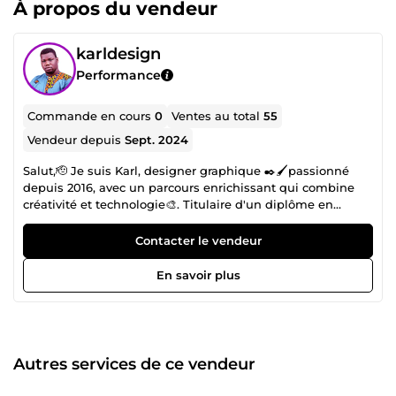
À propos du vendeur
karldesign
Performance
Commande en cours
0
Ventes au total
55
Vendeur depuis
Sept. 2024
Salut,🫡 Je suis Karl, designer graphique ✒️🖌️passionné
depuis 2016, avec un parcours enrichissant qui combine
créativité et technologie🎨. Titulaire d'un diplôme en
système informatique appliqué, j'ai su développer des
compétences pointues dans le design digital et le
Contacter le vendeur
montage vidéo. Maîtrisant des outils de référence🖥️ tels
que : Adobe Photoshop Adobe Illustrator Adobe InDesign
En savoir plus
Adobe After Effects Adobe Premiere Pro Figma Je suis
convaincu que le design est un puissant moteur de
croissance pour toute entreprise📈. Mon objectif est d’aider
à intégrer le design de manière stratégique dans toute
activité, afin de vous démarquer dans un marché
Autres services de ce vendeur
compétitif et d'optimiser vos performances commerciales.
J'ai eu l'opportunité de travailler sur plusieurs projets de