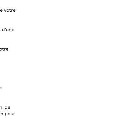
e votre
, d'une
otre
e
n, de
am pour