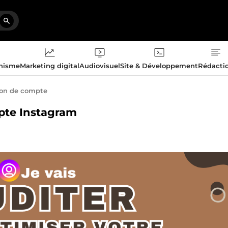
phisme
Marketing digital
Audiovisuel
Site & Développement
Rédacti
ion de compte
mpte Instagram