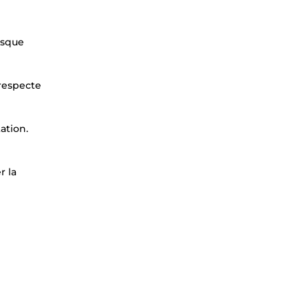
isque
 respecte
ation.
r la