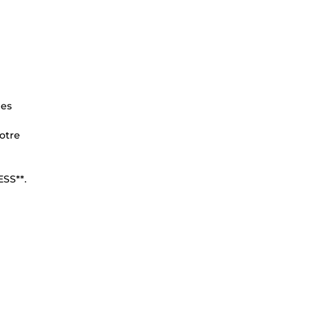
les
votre
SS**.