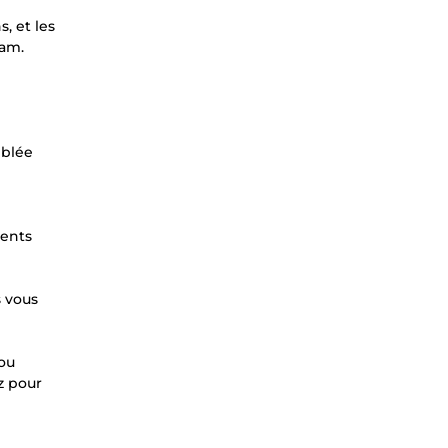
, et les
ram.
iblée
rents
s vous
 ou
z pour