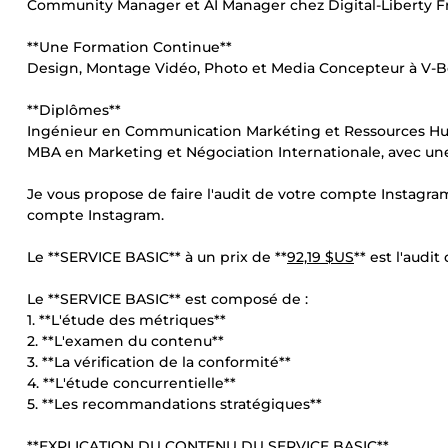
Community Manager et AI Manager chez Digital-Liberty F
**Une Formation Continue**
Design, Montage Vidéo, Photo et Media Concepteur à V-Be
**Diplômes**
Ingénieur en Communication Markéting et Ressources H
MBA en Marketing et Négociation Internationale, avec une 
Je vous propose de faire l'audit de votre compte Instagram
compte Instagram.
Le **SERVICE BASIC** à un prix de **
92,19 $US
** est l'au
Le **SERVICE BASIC** est composé de :
1. **L'étude des métriques**
2. **L'examen du contenu**
3. **La vérification de la conformité**
4. **L'étude concurrentielle**
5. **Les recommandations stratégiques**
**EXPLICATION DU CONTENU DU SERVICE BASIC**