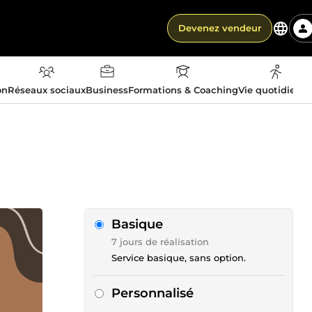
Devenez vendeur
on
Réseaux sociaux
Business
Formations & Coaching
Vie quotidienn
Basique
7 jours de réalisation
Service basique, sans option.
Personnalisé