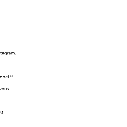
stagram.
nnel.**
 vous
AM