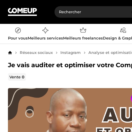
Pour vous
Meilleurs services
Meilleurs freelances
Design & Gra
Réseaux sociaux
Instagram
Analyse et optimisat
Accueil
Je vais auditer et optimiser votre Co
Vente
0