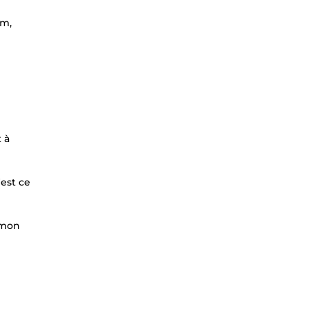
am,
 à
'est ce
 mon