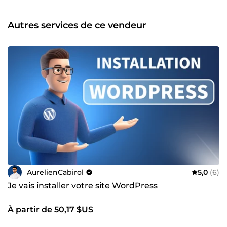
(publicitaire) Emails professionnels : configuration,
délivrabilité, serveurs mail Développement &amp;
solutions techniques personnalisées Au-delà de la
Autres services de ce vendeur
technique, ma priorité est simple : la réussite de votre
projet. Lorsque je travaille avec un client, je m’implique
pleinement, avec rigueur, méthode et exigence. J’accorde
une grande importance aux détails, à la qualité du travail
livré et à la compréhension réelle de vos besoins. Je me
considère comme un véritable artisan du digital :
quelqu’un qui cherche constamment à approfondir ses
compétences, à maîtriser ses outils et à produire des
solutions solides, performantes et durables. ⚙️ Mon objectif
n’est pas seulement de créer un site ou résoudre un
problème technique : c’est de transformer vos idées en
résultats concrets. Merci d’avoir pris le temps de découvrir
mon profil. 🙏 Au plaisir d’échanger avec vous et de donner
vie à vos projets. À bientôt, Aurélien ☀️
AurelienCabirol
5,0
(6)
Je vais installer votre site WordPress
À partir de 50,17 $US