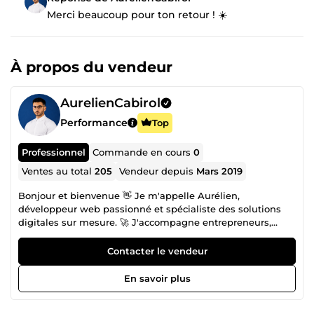
Merci beaucoup pour ton retour ! ☀️
À propos du vendeur
AurelienCabirol
Performance
Top
Professionnel
Commande en cours
0
Ventes au total
205
Vendeur depuis
Mars 2019
Bonjour et bienvenue 👋 Je m'appelle Aurélien,
développeur web passionné et spécialiste des solutions
digitales sur mesure. 🚀 J'accompagne entrepreneurs,
indépendants, TPE et entreprises dans la création,
l’optimisation et le développement de leur présence en
Contacter le vendeur
ligne. Mes domaines d’expertise : Création de sites web
(site vitrine, e-commerce, landing page, sur mesure)
En savoir plus
Développement d’applications mobiles (Android &amp;
iOS) Référencement Google : SEO (naturel) &amp; SEA