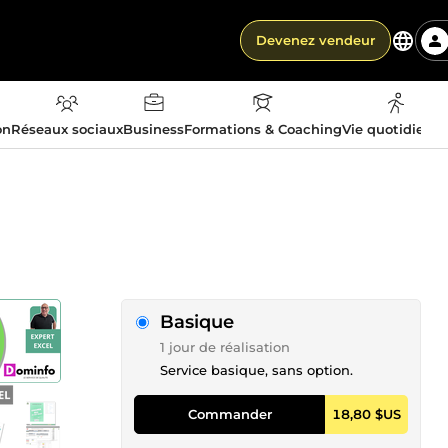
Devenez vendeur
on
Réseaux sociaux
Business
Formations & Coaching
Vie quotidienn
Basique
1 jour de réalisation
Service basique, sans option.
Commander
18,80 $US