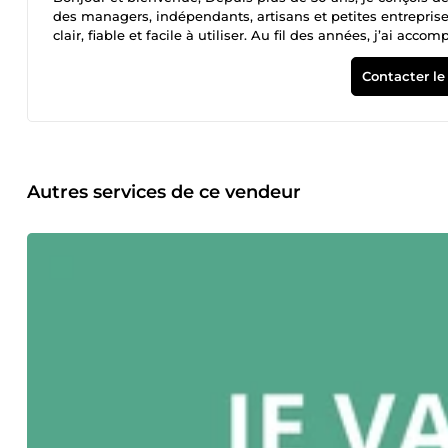
des managers, indépendants, artisans et petites entreprise
clair, fiable et facile à utiliser. Au fil des années, j’ai accompagné des 
l’analyse de données de l’automatisation de tâches du pilotage d’ind
étudié avec une logique terrain et une vision orientée utilisateur. ❎Ma méthod
Contacter le
contraintes Concevoir une solution simple et efficace Sécur
lorsque cela est pertinent Créer un outil adapté à votre quotidien L’objectif est de vous faire gagner du temps et de si
gestion, sans complexifier votre utilisation d’Excel. Les ser
correction de formules amélioration de tableaux existants o
évolutions de fichiers Création de tableaux et outils de gestion sur mesure tableaux de suivi tableaux de bord automatisation avec
Power Query indicateurs et synthèses gestion d’activité suivi clients, réserva
Autres services de ce vendeur
e-book et conseils pratiques astuces pour gagner du temps 
Chaque besoin étant différent, n’hésitez pas à me contacte
la plus adaptée. En résumé : si vous cherchez une solution Ex
accompagner.