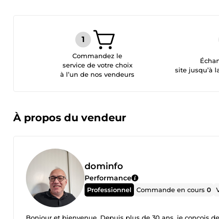
Commandez le
Échan
service de votre choix
site jusqu’à l
à l’un de nos vendeurs
À propos du vendeur
dominfo
Performance
Professionnel
Commande en cours
0
Bonjour et bienvenue, Depuis plus de 30 ans, je conçois des 