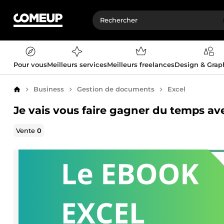
Pour vous
Meilleurs services
Meilleurs freelances
Design & Gra
Business
Gestion de documents
Excel
Accueil
Je vais vous faire gagner du temps av
Vente
0