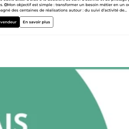
s. ❎Mon objectif est simple : transformer un besoin métier en un ou
centaines de réalisations autour : du suivi d’activité de
icateurs de l’optimisation de fichiers Excel Chaque projet est
e de travail Comprendre vos besoins et vos
 vendeur
En savoir plus
iser les données et leur exploitation Automatiser les tâches répétit
mplifier votre
vices que je propose Correction et optimisation de fichiers Excel
ptimisation de calculs aide sur les erreurs Excel ajustements et
tions ou facturation Ressources et accompagnement
méthodes d’organisation sur Excel simplification de vos fichiers
r avant commande afin d’échanger sur votre projet et trouver la so
cel claire, efficace et pensée pour votre activité, je serai ravi de v