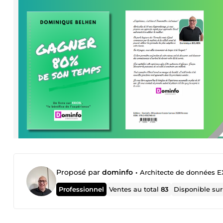
Proposé par
dominfo
•
Architecte de données E
Professionnel
Ventes au total
83
Disponible su