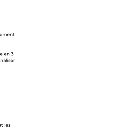
idement
de en 3
naliser
t les