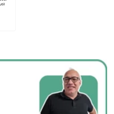
til
ives
lution
ous