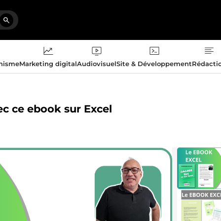
phisme
Marketing digital
Audiovisuel
Site & Développement
Rédacti
ec ce ebook sur Excel