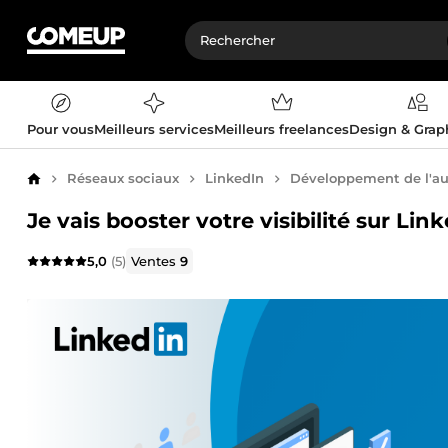
Pour vous
Meilleurs services
Meilleurs freelances
Design & Gra
Réseaux sociaux
LinkedIn
Développement de l'a
Accueil
Je vais booster votre visibilité sur Lin
5,0
(5)
Ventes
9