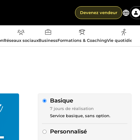
Devenez vendeur
on
Réseaux sociaux
Business
Formations & Coaching
Vie quotidienn
Basique
7 jours de réalisation
Service basique, sans option.
Personnalisé