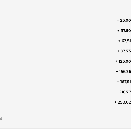
+ 25,0
+ 37,5
+ 62,5
+ 93,7
+ 125,0
+ 156,2
+ 187,5
+ 218,7
+ 250,0
nt