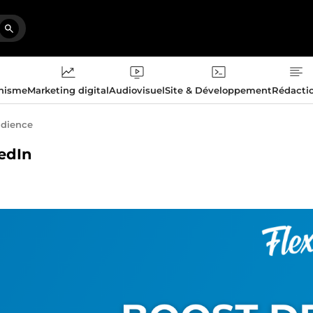
phisme
Marketing digital
Audiovisuel
Site & Développement
Rédacti
udience
kedIn