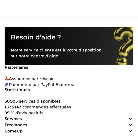
de bord et rapports visuels prêts à l’usage 🤝 Pourquoi
travailler avec moi ? Des solutions claires et adaptées à vos
besoins, même complexes Respect des délais et fiabilité
maximale Explications simples pour que vous soyez
autonome avec vos fichiers 🔍 Comment ça se passe ?
Vous m’expliquez votre besoin, même brièvement
Besoin d’aide ?
J’analyse et propose la solution la plus efficace Vous
recevez un résultat clair, précis et prêt à utiliser
Notre service clients est à votre disposition
sur notre
centre d’aide
Partenaires
Assurance par Hiscox
Paiements par PayPal Braintree
Statistiques
38 905
services disponibles
1 335 147
commandes effectuées
99 %
d’avis positifs
Services
Freelances
ComeUp