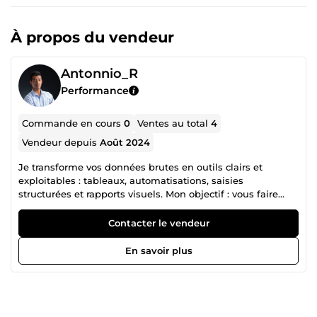
À propos du vendeur
Antonnio_R
Performance
Commande en cours
0
Ventes au total
4
Vendeur depuis
Août 2024
Je transforme vos données brutes en outils clairs et
exploitables : tableaux, automatisations, saisies
structurées et rapports visuels. Mon objectif : vous faire
gagner du temps tout en améliorant la fiabilité et
l’esthétique de vos documents. 👤 Qui je suis ? Je
Contacter le vendeur
m’appelle Antonnio, expert en traitement et optimisation
de données avec plus de 3 ans d’expérience. J’ai travaillé
En savoir plus
sur des fichiers variés. Mon approche combine précision,
efficacité et simplicité. 📌 Ce que je fais ? Création et
optimisation de fichiers Excel &amp; Google Sheets Saisie
et structuration de données volumineuses
Automatisations simples ou avancées via scripts Tableaux