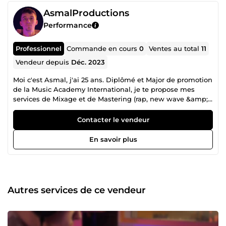
AsmalProductions
Performance
Professionnel
Commande en cours
0
Ventes au total
11
Vendeur depuis
Déc. 2023
Moi c'est Asmal, j'ai 25 ans. Diplômé et Major de promotion
de la Music Academy International, je te propose mes
services de Mixage et de Mastering (rap, new wave &amp;
pop). Avec plus de 6 ans d'expérience dans ce domaine, je
vais faire un rendu professionnel de ton son comme tu en
Contacter le vendeur
a toujours rêvé afin que tu puisses le partager sur les
réseaux sociaux et les plateformes de streaming. Nous
En savoir plus
communiquerons ensemble tout au long du processus
afin de répondre au mieux à tes envies.
Autres services de ce vendeur