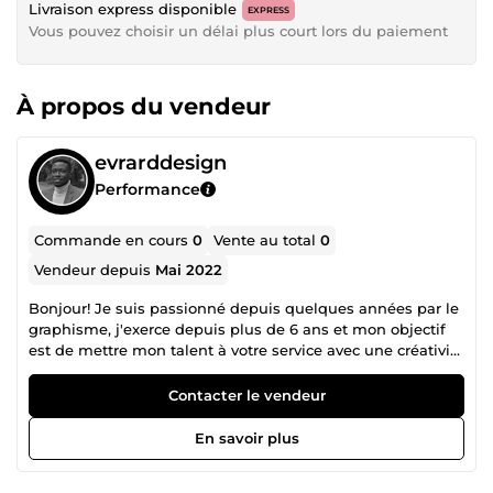
Livraison express disponible
EXPRESS
Vous pouvez choisir un délai plus court lors du paiement
À propos du vendeur
evrarddesign
Performance
Commande en cours
0
Vente au total
0
Vendeur depuis
Mai 2022
Bonjour! Je suis passionné depuis quelques années par le
graphisme, j'exerce depuis plus de 6 ans et mon objectif
est de mettre mon talent à votre service avec une créativité
impeccable. ✅ Spécialisé dans la création de
Flyers/affiches, logo, kakémono ou tout autre types de
Contacter le vendeur
visuels web ou pour impression ✅ Expert photoshop 📞
Disponible et réactif 7j/7 Je mets mon savoir et savoir-faire
En savoir plus
à votre service pour apporter une valeur ajoutée à la
réalisation de vos projets et je m’adapte à vos besoins que