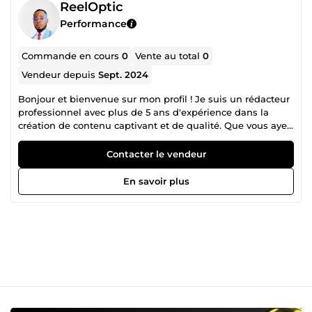
ReelOptic
Performance
Commande en cours
0
Vente au total
0
Vendeur depuis
Sept. 2024
Bonjour et bienvenue sur mon profil ! Je suis un rédacteur
professionnel avec plus de 5 ans d'expérience dans la
création de contenu captivant et de qualité. Que vous ayez
besoin d'articles de blog, de descriptions de produits ou
de livres, je suis là pour donner vie à vos idées ! Pourquoi
Contacter le vendeur
me choisir ? Expertise variée : J'ai travaillé dans divers
domaines, ce qui me permet de m'adapter à vos besoins
En savoir plus
spécifiques. Engagement qualité : Je m'assure que
chaque mot compte et que votre message résonne avec
votre audience. Révisions incluses : Votre satisfaction est
ma priorité. Je travaille avec vous jusqu'à ce que le résultat
soit parfait. Prêt à transformer vos idées en récits
percutants ? Contactez-moi et commençons ensemble ce
voyage créatif !