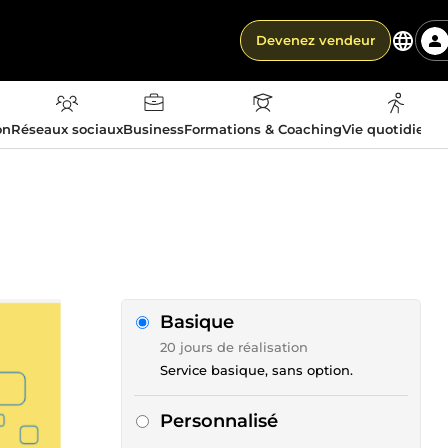
Devenez vendeur
on
Réseaux sociaux
Business
Formations & Coaching
Vie quotidienn
Basique
20 jours de réalisation
Service basique, sans option.
Personnalisé