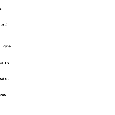
s
der à
 ligne
forme
sé et
 vos