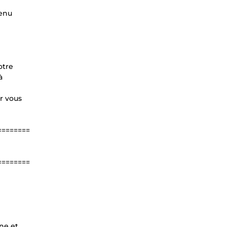
tenu
otre
à
r vous
========
========
ne et