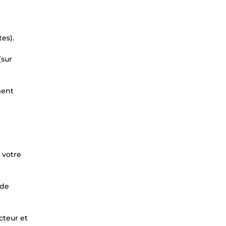
es).
(sur
ment
 votre
 de
cteur et