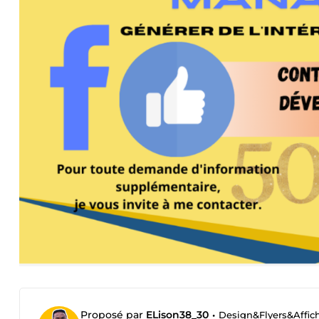
Proposé par
ELison38_30
•
Design&Flyers&Affic