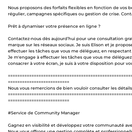
Nous proposons des forfaits flexibles en fonction de vos b
régulier, campagnes spécifiques ou gestion de crise. Cont
Prêt à dynamiser votre présence en ligne ?
Contactez-nous dès aujourd’hui pour une consultation gratu
marque sur les réseaux sociaux. Je suis Elison et je prop
effectuer les tâches que vous me déléguez, en respectant 
Je m'engage à effectuer les tâches que vous me déléguez
consacrer à votre écran, je suis à votre disposition pour v
====================================================
==========================
Nous vous remercions de bien vouloir consulter les détai
====================================================
==========================
#Service de Community Manager
Gagnez en visibilité et développez votre communauté av
Nous vous offrons une gestion complète et professionnell