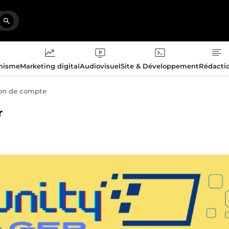
phisme
Marketing digital
Audiovisuel
Site & Développement
Rédacti
on de compte
r