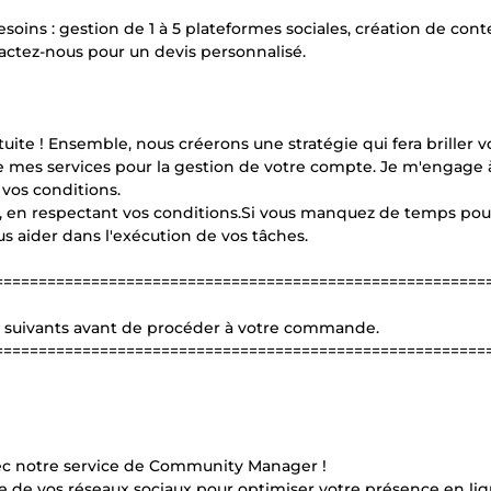
esoins : gestion de 1 à 5 plateformes sociales, création de con
actez-nous pour un devis personnalisé.
ite ! Ensemble, nous créerons une stratégie qui fera briller v
ose mes services pour la gestion de votre compte. Je m'engage 
vos conditions.
, en respectant vos conditions.Si vous manquez de temps pou
ous aider dans l'exécution de vos tâches.
========================================================
ls suivants avant de procéder à votre commande.
========================================================
ec notre service de Community Manager !
e de vos réseaux sociaux pour optimiser votre présence en lig