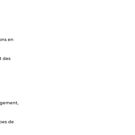
ions en
t des
gagement,
ypes de