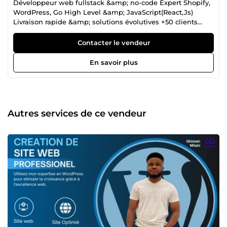
Développeur web fullstack &amp; no-code Expert Shopify,
WordPress, Go High Level &amp; JavaScript(React,Js)
Livraison rapide &amp; solutions évolutives +50 clients
satisfaits (ComeUp &amp; missions directes) Disponible
7j/7 À propos de moi Avec plus de 5 ans d’expérience en
Contacter le vendeur
développement web et en intégrations SaaS,
j’accompagne les entreprises et entrepreneurs dans la
En savoir plus
création de solutions digitales puissantes, évolutives et
orientées conversion. Mon approche combine : les
technologies modernes (React, Next.js, Node.js, Python,
NestJS) les outils no-code/low-code (Go High Level, Zapier,
Make, WordPress, Shopify) une vision business pour
Autres services de ce vendeur
générer des résultats concrets (ventes, leads,
automatisations). Je construis des sites et applications qui
ne se contentent pas d’être esthétiques, mais qui créent
de la valeur et simplifient la gestion de votre activité. Ce
que je propose Création &amp; optimisation de boutiques
Shopify et WooCommerce → Thèmes personnalisés, SEO,
tunnels de vente, intégrations marketing. Développement
WordPress sur mesure → Sites vitrines, blogs, e-commerce,
plugins &amp; intégrations spécifiques. Automatisation
&amp; CRM (Go High Level, Zapier, API) → Automatisations
marketing, formulaires connectés, workflows intelligents.
Développement sur mesure en React, Next.js, Node.js