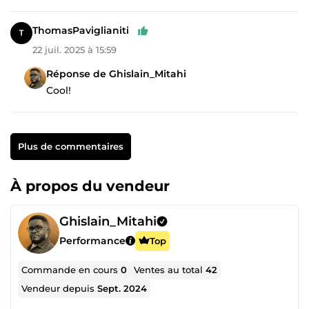
ThomasPaviglianiti
22 juil. 2025 à 15:59
Réponse de Ghislain_Mitahi
Cool!
Plus de commentaires
À propos du vendeur
Ghislain_Mitahi
Performance
Top
Commande en cours
0
Ventes au total
42
Vendeur depuis
Sept. 2024