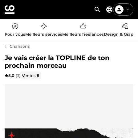
Pour vous
Meilleurs services
Meilleurs freelances
Design & Graph
Chansons
Je vais créer la TOPLINE de ton
prochain morceau
5,0
(3)
Ventes
5