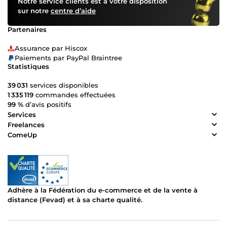
Notre service clients est à votre disposition
sur notre
centre d’aide
Partenaires
Assurance par Hiscox
Paiements par PayPal Braintree
Statistiques
39 031
services disponibles
1 335 119
commandes effectuées
99 %
d’avis positifs
Services
Freelances
ComeUp
Adhère à la Fédération du e-commerce et de la vente à
distance (Fevad) et à sa charte qualité.