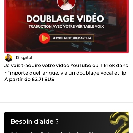
performances et vous garantit un marketing d’influence
efficace et rentable. 👉 Contactez-moi en cliquant sur le
bouton &quot;Contacter le vendeur&quot; pour discuter de
votre projet et découvrir comment nous pouvons
ensemble maximiser l'impact de vos campagnes
d'influence dès maintenant
Dixgital
Je vais traduire votre vidéo YouTube ou TikTok dans
n'importe quel langue, via un doublage vocal et lip
À partir de 62,71 $US
sync
Besoin d’aide ?