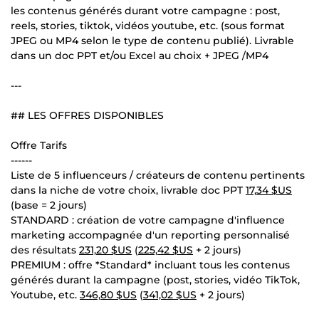
les contenus générés durant votre campagne : post,
reels, stories, tiktok, vidéos youtube, etc. (sous format
JPEG ou MP4 selon le type de contenu publié). Livrable
dans un doc PPT et/ou Excel au choix + JPEG /MP4
---
## LES OFFRES DISPONIBLES
Offre Tarifs
------
Liste de 5 influenceurs / créateurs de contenu pertinents
dans la niche de votre choix, livrable doc PPT
17,34 $US
(base = 2 jours)
STANDARD : création de votre campagne d'influence
marketing accompagnée d'un reporting personnalisé
des résultats
231,20 $US
(
225,42 $US
+ 2 jours)
PREMIUM : offre *Standard* incluant tous les contenus
générés durant la campagne (post, stories, vidéo TikTok,
Youtube, etc.
346,80 $US
(
341,02 $US
+ 2 jours)