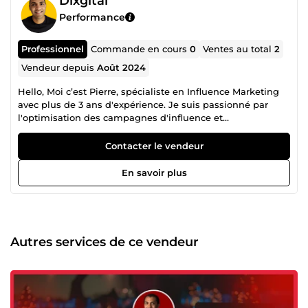
Dixgital
Performance
Professionnel
Commande en cours
0
Ventes au total
2
Vendeur depuis
Août 2024
Hello, Moi c’est Pierre, spécialiste en Influence Marketing
avec plus de 3 ans d'expérience. Je suis passionné par
l'optimisation des campagnes d'influence et
l'augmentation du ROI marketing de mes clients. Mon
expertise repose sur l'analyse des performances des
Contacter le vendeur
influenceurs et l'utilisation d'outils puissants pour
maximiser l’engagement de vos campagnes. Grâce à une
En savoir plus
stratégie de sélection d'influenceurs rigoureuse et un
reporting automatisé, je vous aide à transformer vos efforts
marketing en véritables leviers de croissance. Je propose
des tableaux de bord intuitifs, permettant un suivi en
temps réel de vos campagnes, pour vous offrir une
Autres services de ce vendeur
transparence totale sur vos KPIs et un gain de temps
précieux. Que vous cherchiez à affiner votre stratégie
d'influence ou à maximiser vos résultats, je suis à vos
côtés pour atteindre vos objectifs. Mon approche data-
driven assure une amélioration continue de vos