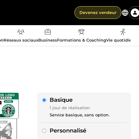
Devenez vendeur
on
Réseaux sociaux
Business
Formations & Coaching
Vie quotidienn
Basique
1 jour de réalisation
Service basique, sans option.
Personnalisé