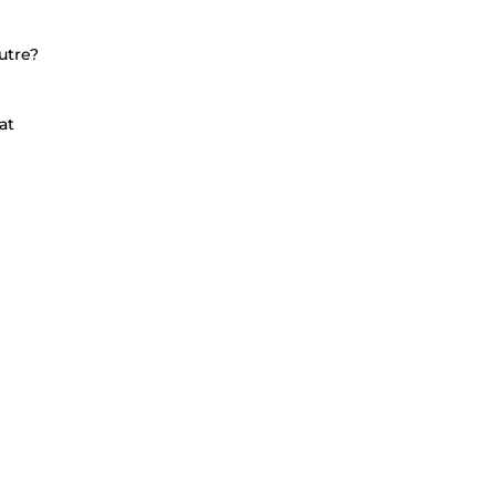
utre?
at