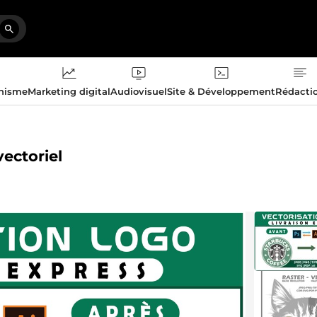
phisme
Marketing digital
Audiovisuel
Site & Développement
Rédacti
vectoriel