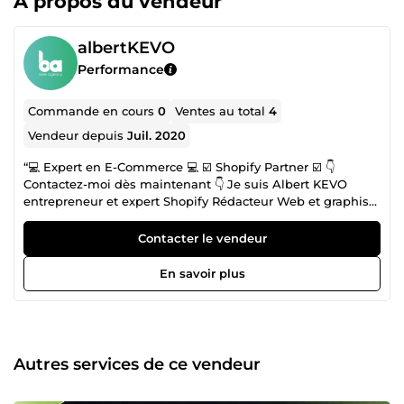
À propos du vendeur
albertKEVO
Performance
Commande en cours
0
Ventes au total
4
Vendeur depuis
Juil. 2020
“💻 Expert en E-Commerce 💻 ☑️ Shopify Partner ☑️ 👇
Contactez-moi dès maintenant 👇 Je suis Albert KEVO
entrepreneur et expert Shopify Rédacteur Web et graphiste
design avec plus de 6 ans d’expérience dans le
webmarketing. Je suis passionné par l'e-commerce et j'ai
Contacter le vendeur
acquis une grande expérience dans la création de
boutiques sur la plateforme Shopify. je vous rassure que
En savoir plus
vous êtes là bienvenue et que vous aurez satisfaction dans
un court délais peut importe le choix de votre service car
mon impératif est votre satisfaction. N'hésitez pas à me
contacter pour discuter de vos projets et de la manière
dont je peux vous aider à atteindre vos objectifs.
Autres services de ce vendeur