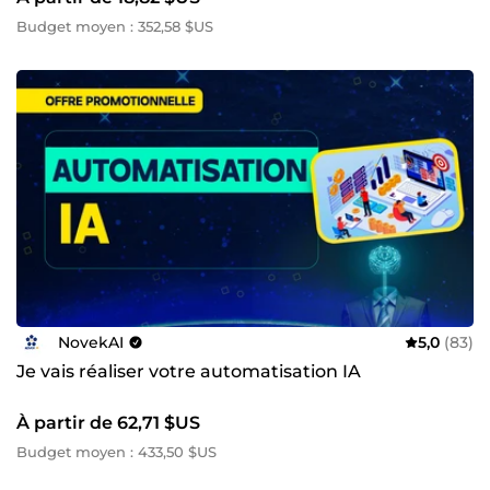
Budget moyen : 352,58 $US
NovekAI
5,0
(83)
Je vais réaliser votre automatisation IA
À partir de 62,71 $US
Budget moyen : 433,50 $US