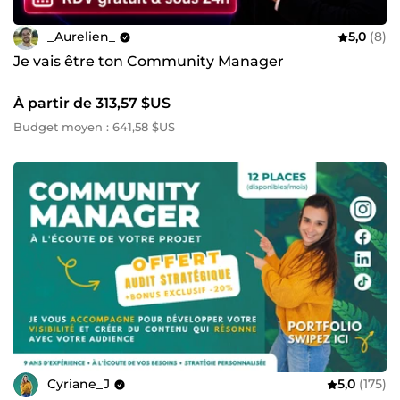
_Aurelien_
5,0
(8)
Je vais être ton Community Manager
À partir de 313,57 $US
Budget moyen : 641,58 $US
Cyriane_J
5,0
(175)