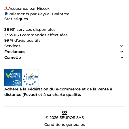
spécifiques ! ✅ J’appliquerai une rigueur totale à chaque
Assurance par Hiscox
phase pour minimiser les ajustements ! ✅ Je fournirai un
Paiements par PayPal Braintree
service professionnel à un tarif équitable ! ✅ J'assurerai
Statistiques
une exécution rapide ! 📞 Je suis disponible pour vous
24/24h, 7/7j. ✔️ Contactez-moi si vous avez une question,
38 931
services disponibles
une remarque ou une demande de devis en cliquant sur
1 335 069
commandes effectuées
le bouton « Contacter ». Je vous répondrai dans les plus
99 %
d’avis positifs
brefs délais. 🌟 Merci et à très vite, Edouardo.
Services
Freelances
ComeUp
Adhère à la Fédération du e-commerce et de la vente à
distance (Fevad) et à sa charte qualité.
© 2026 5EUROS SAS
Conditions générales