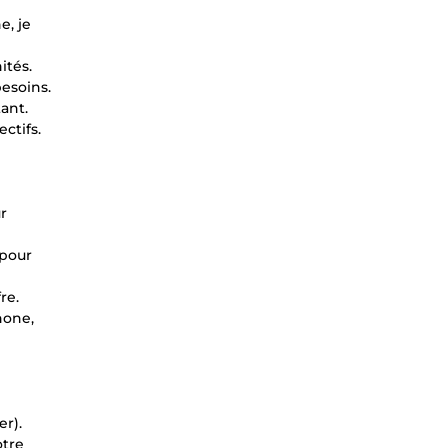
e, je
ités.
esoins.
ant.
ctifs.
r
 pour
re.
hone,
er).
otre