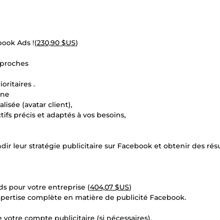
book Ads !(
230,90 $US
)
pproches
ritaires .
gne
isée (avatar client),
ifs précis et adaptés à vos besoins,
ir leur stratégie publicitaire sur Facebook et obtenir des résu
ads pour votre entreprise (
404,07 $US
)
pertise complète en matière de publicité Facebook.
votre compte publicitaire (si nécessaires),