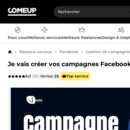
Pour vous
Meilleurs services
Meilleurs freelances
Design & Gra
Réseaux sociaux
Facebook
Gestion de campagnes 
Accueil
Je vais créer vos campagnes Faceboo
5,0
(25)
Ventes
26
Top service