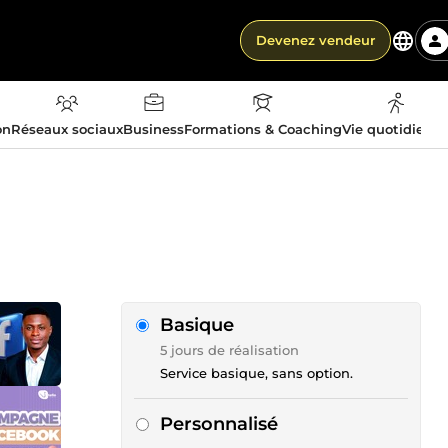
Devenez vendeur
on
Réseaux sociaux
Business
Formations & Coaching
Vie quotidienn
Basique
5 jours de réalisation
Service basique, sans option.
Personnalisé