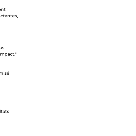
ont
actantes,
us
impact."
imisé
ltats