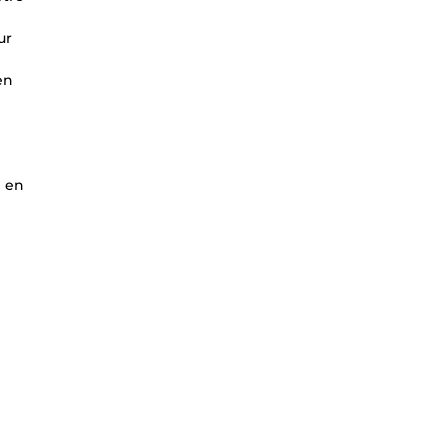
ur
en
é en