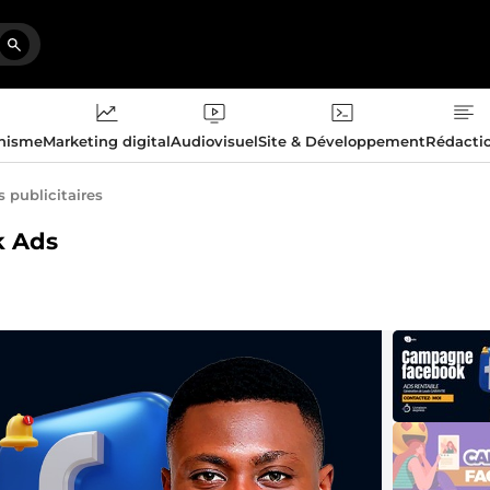
phisme
Marketing digital
Audiovisuel
Site & Développement
Rédacti
publicitaires
k Ads