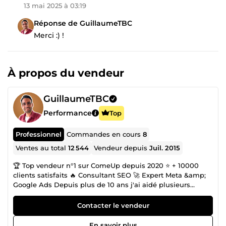
13 mai 2025 à 03:19
Réponse de GuillaumeTBC
Merci :) !
À propos du vendeur
GuillaumeTBC
Performance
Top
Professionnel
Commandes en cours
8
Ventes au total
12 544
Vendeur depuis
Juil. 2015
🏆 Top vendeur n°1 sur ComeUp depuis 2020 ⭐ + 10000
clients satisfaits 🔥 Consultant SEO 🚀 Expert Meta &amp;
Google Ads Depuis plus de 10 ans j'ai aidé plusieurs
centaines de marques à générer du trafic grâce au SEO. De
l'audit à l'optimisation technique en passant par la
Contacter le vendeur
rédaction de contenu et la création de backlinks. Expert
SEO reconnu en France je suis auteur de la formation la
En savoir plus