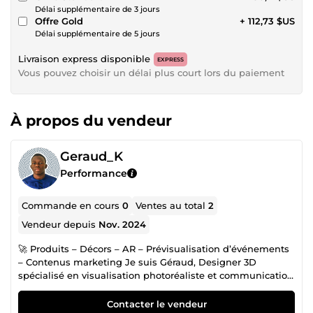
Délai supplémentaire de 3 jours
Offre Gold
+ 112,73 $US
Délai supplémentaire de 5 jours
Livraison express disponible
EXPRESS
Vous pouvez choisir un délai plus court lors du paiement
À propos du vendeur
Geraud_K
Performance
Commande en cours
0
Ventes au total
2
Vendeur depuis
Nov. 2024
🚀 Produits – Décors – AR – Prévisualisation d’événements
– Contenus marketing Je suis Géraud, Designer 3D
spécialisé en visualisation photoréaliste et communication
visuelle stratégique. Depuis plus de 3 ans, j’aide marques,
entrepreneurs et organisateurs d’événements à vendre
Contacter le vendeur