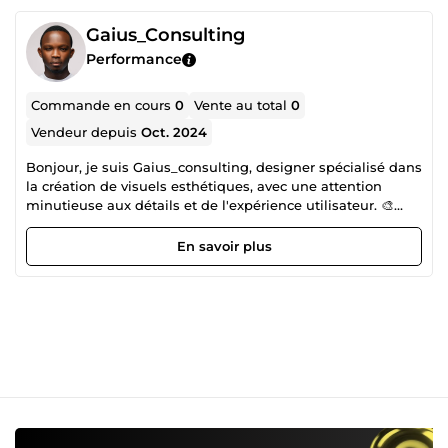
Gaius_Consulting
Performance
Commande en cours
0
Vente au total
0
Vendeur depuis
Oct. 2024
Bonjour, je suis Gaius_consulting, designer spécialisé dans
la création de visuels esthétiques, avec une attention
minutieuse aux détails et de l'expérience utilisateur. 🎨
Mon expertise : des designs percutants qui racontent votre
histoire. 🌟 Approche : des solutions sur mesure, adaptées
En savoir plus
à tous types d'entreprises. 💡 Pourquoi moi : une vision
créative qui allie esthétique et efficacité pour transformer
votre image. 🚀 Prêt à collaborer ? Contactez-moi pour
concrétiser vos idées visuelles.