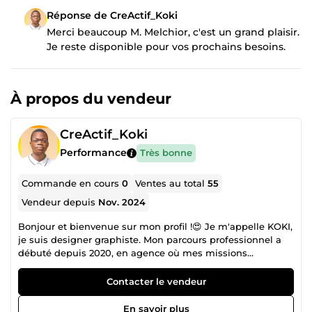
Réponse de CreActif_Koki
Merci beaucoup M. Melchior, c'est un grand plaisir.
Je reste disponible pour vos prochains besoins.
À propos du vendeur
CreActif_Koki
Performance
Très bonne
Commande en cours
0
Ventes au total
55
Vendeur depuis
Nov. 2024
Bonjour et bienvenue sur mon profil !😍 Je m'appelle KOKI,
je suis designer graphiste. Mon parcours professionnel a
débuté depuis 2020, en agence où mes missions
consistaient à la création de tous types de support de
communication visuels (web, imprimables, digitaux et
Contacter le vendeur
interactifs). Par la suite, grâce à mon savoir-faire et un
besoin d'autonomie, je me suis lancé à mon propre
En savoir plus