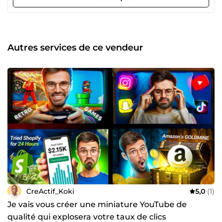
compte depuis deux ans, mettant ainsi mes compétences
à profit à de nombreux entrepreneurs. Je m’inscris
aujourd’hui sur ComeUp afin d’élargir mon carnet de
clients satisfaits dont vous.😊 Si vous souhaitez obtenir le
meilleur résultat tout en minimisant vos couts, contactez-
Autres services de ce vendeur
moi dès maintenant ! 🤔Une question ? Discutons-en.
Besoin de conseils ? Je suis prêt à mettre mon expertise à
votre service. Cliquez maintenant sur le bouton ME
CONTACTER
CreActif_Koki
5,0
(1)
Je vais vous créer une miniature YouTube de
qualité qui explosera votre taux de clics