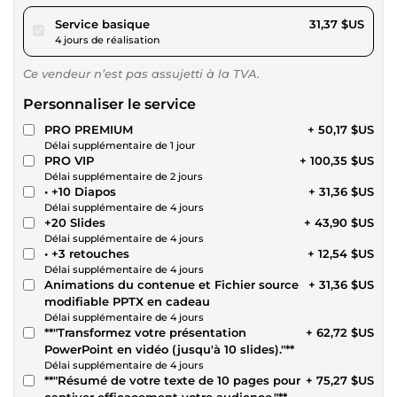
pour 28,90 $US
Service basique
31,37 $US
4 jours de réalisation
Ce vendeur n’est pas assujetti à la TVA.
Personnaliser le service
PRO PREMIUM
+ 50,17 $US
Délai supplémentaire de 1 jour
PRO VIP
+ 100,35 $US
Délai supplémentaire de 2 jours
• +10 Diapos
+ 31,36 $US
Délai supplémentaire de 4 jours
+20 Slides
+ 43,90 $US
Délai supplémentaire de 4 jours
• +3 retouches
+ 12,54 $US
Délai supplémentaire de 4 jours
Animations du contenue et Fichier source
+ 31,36 $US
modifiable PPTX en cadeau
Délai supplémentaire de 4 jours
**"Transformez votre présentation
+ 62,72 $US
PowerPoint en vidéo (jusqu'à 10 slides)."**
Délai supplémentaire de 4 jours
**"Résumé de votre texte de 10 pages pour
+ 75,27 $US
captiver efficacement votre audience."**