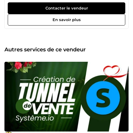
freelances et PME. J'ai créé l'agence Tunelyx Growth,
spécialisée dans la création de tunnel de vente
Contacter le vendeur
automatisé. L'équipe est composée de: 🎗️Une graphiste 🎗️
Un copywriter 🎗️Un Funnel builder 🎗️Un coach superviseur
En savoir plus
Ce que nous vous apporte : ✔ Plus de prospects qualifiés ✔
Une image professionnelle ✔ Une meilleure conversion ✔
Des ventes en automatique ✔ Moins de tâches, plus de
résultats Mes services : ✅ Tunnels de vente optimisés (
page de capture, bon de commande, page de paiement
Autres services de ce vendeur
etc...... ) ✅ Création de Chatbot ✅ Sites e-commerce
professionnels ✅ Gmail vérifiés &amp; prêts à l’envoi ✅
Organisation digitale simple &amp; automatisée 🎯
Objectif : Vous aider à vendre plus, plus vite, plus
facilement. 📩 Contactez-moi pour lancer votre système de
vente.