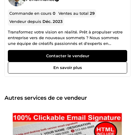
Commande en cours
0
Ventes au total
29
Vendeur depuis
Déc. 2023
Transformez votre vision en réalité. Prêt à propulser votre
entreprise vers de nouveaux sommets ? Nous sommes
une équipe de créatifs passionnés et d'experts en
données, dédiés à la construction d'empires numériques
florissants. Nous ne nous contentons pas de créer des sites
Contacter le vendeur
web; nous concevons des expériences digitales
captivantes qui attirent les clients, stimulent les
En savoir plus
conversions et laissent une impression durable. Nous
n'analysons pas seulement les données; nous les
traduisons en stratégies concrètes qui alimentent votre
croissance. Nous ne construisons pas seulement des
entreprises; nous bâtissons des héritages. Nous tirons
Autres services de ce vendeur
parti de l'IA et des technologies de pointe pour obtenir des
résultats qui comptent vraiment. Notre expertise couvre
tout le paysage numérique : Visuels époustouflants : Des
logos et de l'image de marque aux campagnes sur les
réseaux sociaux, nous créons des visuels percutants qui
instaurent la confiance et résonnent auprès de votre public
cible. Sites web à fort impact: Nous construisons des sites