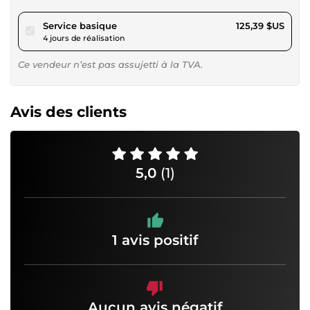
pour 115,57 $US
Service basique
125,39 $US
4 jours de réalisation
Ce vendeur n’est pas assujetti à la TVA.
Avis des clients
5,0
(1)
1 avis positif
Aucun avis négatif