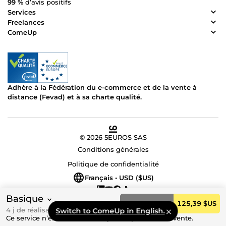
99 %
d’avis positifs
Services
Freelances
ComeUp
Adhère à la Fédération du e-commerce et de la vente à
distance (Fevad) et à sa charte qualité.
© 2026 5EUROS SAS
Conditions générales
Politique de confidentialité
Français • USD ($US)
Basique
Commander
125,39 $US
4 j de réalisation
Switch to ComeUp in English.
Ce service n’est actuellement pas disponible à la vente.