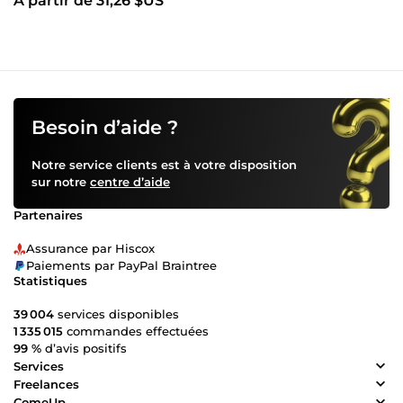
À partir de 31,26 $US
votre Image
Besoin d’aide ?
Notre service clients est à votre disposition
sur notre
centre d’aide
Partenaires
Assurance par Hiscox
Paiements par PayPal Braintree
Statistiques
39 004
services disponibles
1 335 015
commandes effectuées
99 %
d’avis positifs
Services
Freelances
ComeUp