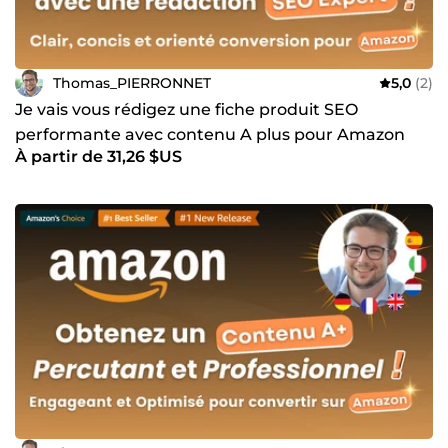
Thomas_PIERRONNET
5,0
(2)
Je vais vous rédigez une fiche produit SEO
performante avec contenu A plus pour Amazon
À partir de 31,26 $US
Seller,Vendor Central