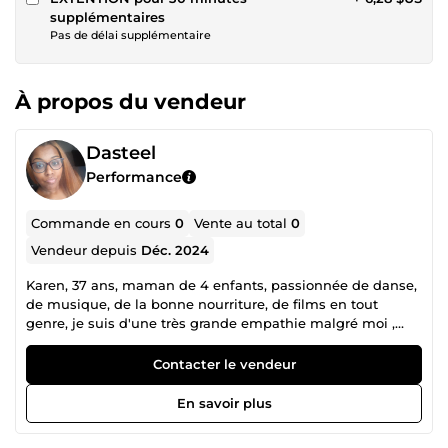
supplémentaires
Pas de délai supplémentaire
À propos du vendeur
Dasteel
Performance
Commande en cours
0
Vente au total
0
Vendeur depuis
Déc. 2024
Karen, 37 ans, maman de 4 enfants, passionnée de danse,
de musique, de la bonne nourriture, de films en tout
genre, je suis d'une très grande empathie malgré moi ,
j'attire les personnes voulant se confier, extérioriser ce
qu'elles ressentent. Je déborde de joie de vivre et si cela
Contacter le vendeur
suffit pour remonter le moral de personnes qui en ont
besoin je le ferais avec joie, alors si vous avez besoin
En savoir plus
d'écoute et de conseils contactez moi. Pour vous servir.