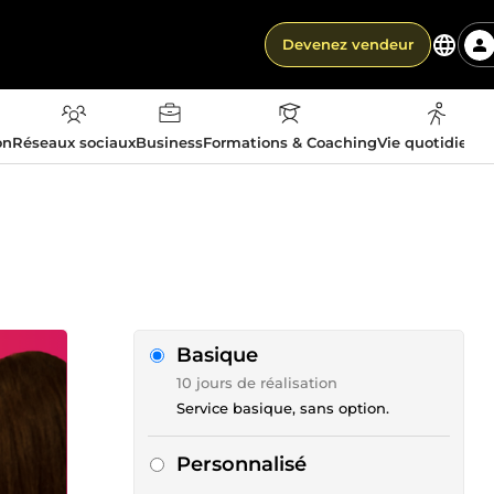
Devenez vendeur
on
Réseaux sociaux
Business
Formations & Coaching
Vie quotidienn
Basique
10 jours de réalisation
Service basique, sans option.
Personnalisé