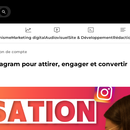
phisme
Marketing digital
Audiovisuel
Site & Développement
Rédacti
ion de compte
tagram pour attirer, engager et convertir