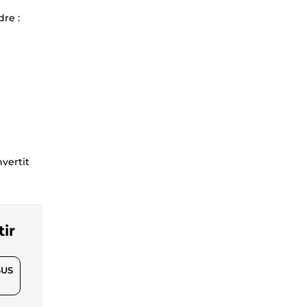
dre :
nvertit
tir
$US