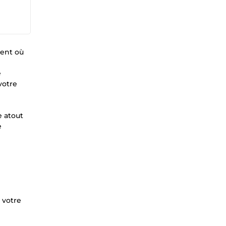
ment où
e
votre
e atout
e
 votre