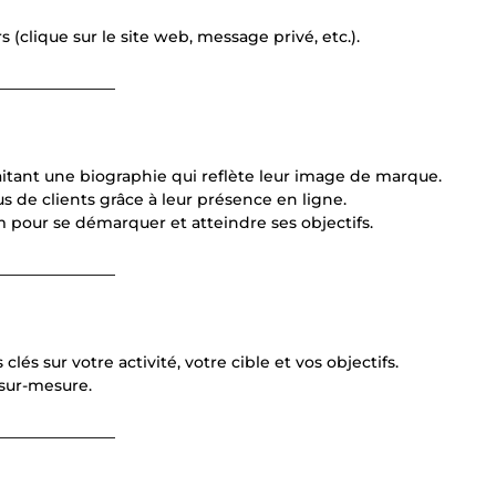
s (clique sur le site web, message privé, etc.).
_______________
aitant une biographie qui reflète leur image de marque.
s de clients grâce à leur présence en ligne.
m pour se démarquer et atteindre ses objectifs.
_______________
és sur votre activité, votre cible et vos objectifs.
 sur-mesure.
_______________