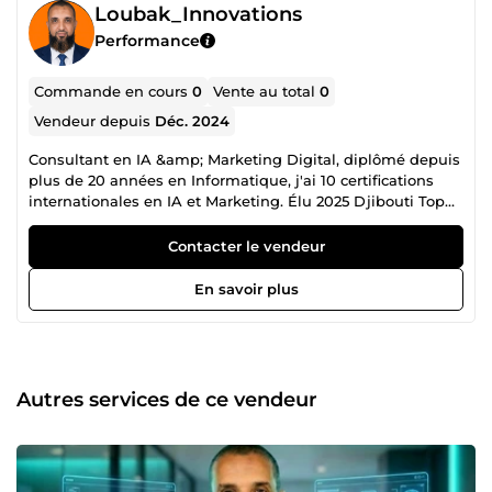
Loubak_Innovations
Performance
Commande en cours
0
Vente au total
0
Vendeur depuis
Déc. 2024
Consultant en IA &amp; Marketing Digital, diplômé depuis
plus de 20 années en Informatique, j'ai 10 certifications
internationales en IA et Marketing. Élu 2025 Djibouti Top
Creator LinkedIn Je réalise : Des vidéos publicitaires IA qui
convertissent Des assistants IA sur mesure (ChatGPT,
Contacter le vendeur
Gemini etc.) Et Des automatisations/agents IA pour gagner
du temps et scaler Formations IA disponibles pour vous
En savoir plus
rendre autonome Objectifs : Gain de temps, plus de
prospects, ventes, productivité.
Autres services de ce vendeur