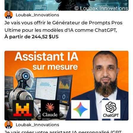
Loubak_Innovations
Je vais vous offrir le Générateur de Prompts Pros
Ultime pour les modèles d'IA comme ChatGPT,
À partir de 244,52 $US
Deepseek etc
Loubak_Innovations
Je vais créer votre assistant IA personnalisé (GPT