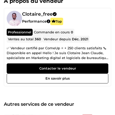
À propos du vendeur
Clotaire_free
Performance
Top
Professionnel
Commande en cours
0
Ventes au total
360
Vendeur depuis
Déc. 2021
✅ Vendeur certifié par ComeUp ⭐ + 250 clients satisfaits 📞
Disponible en appel Hello ! Je suis Clotaire Jean Claude,
spécialiste en Marketing digital et logiciels de bureautique
. Je me plais dans tout ce qui se rapporte à l'informatique,
au digital, au numérique 👉 Je maitrise parfaitement
Contacter le vendeur
Microsoft office (Word, Excel, PowerPoint, Access, MS
Project…) 👉 Je maitrise excellemment les logiciels
En savoir plus
d’analyses et de traitement de données comme R, Stata,
SPSS… 👉 Je maitrise excellemment le pack Adobe (
Photoshop, Illustrator, Premiere pro, Indesign, Adobe XD,
Adobe animate, Figma…) Depuis 5ans, mon quotidien se
résume aux tâches sur Microsoft office, Adobe et les
Autres services de ce vendeur
logiciels d’analyses et de traitement de données. Je suis
dynamique, polyvalent et très passionnés. Mon