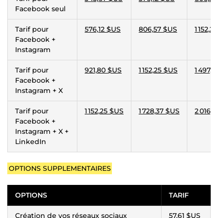
Facebook seul
Tarif pour
576,12 $US
806,57 $US
1 152,2
Facebook +
Instagram
Tarif pour
921,80 $US
1 152,25 $US
1 497,
Facebook +
Instagram + X
Tarif pour
1 152,25 $US
1 728,37 $US
2 016,
Facebook +
Instagram + X +
LinkedIn
OPTIONS SUPPLEMENTAIRES
OPTIONS
TARIF
Création de vos réseaux sociaux
57,61 $US