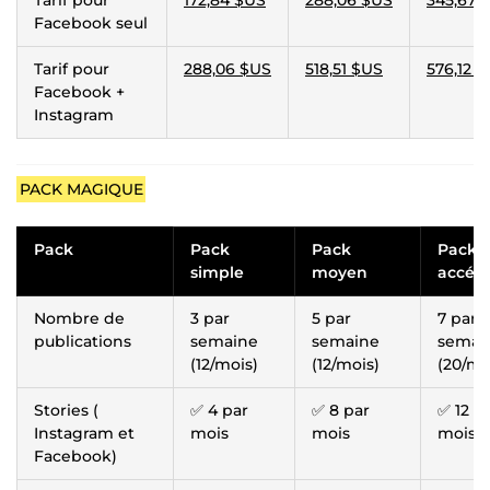
Facebook seul
Tarif pour
288,06 $US
518,51 $US
576,12 
Facebook +
Instagram
PACK MAGIQUE
Pack
Pack
Pack
Pack
simple
moyen
accélé
Nombre de
3 par
5 par
7 par
publications
semaine
semaine
semai
(12/mois)
(12/mois)
(20/mo
Stories (
✅ 4 par
✅ 8 par
✅ 12 p
Instagram et
mois
mois
mois
Facebook)