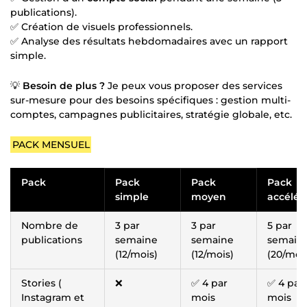
publications).
✅ Création de visuels professionnels.
✅ Analyse des résultats hebdomadaires avec un rapport
simple.
💡
Besoin de plus ?
Je peux vous proposer des services
sur-mesure pour des besoins spécifiques : gestion multi-
comptes, campagnes publicitaires, stratégie globale, etc.
PACK MENSUEL
Pack
Pack
Pack
Pack
simple
moyen
accélér
Nombre de
3 par
3 par
5 par
publications
semaine
semaine
semain
(12/mois)
(12/mois)
(20/moi
Stories (
❌
✅ 4 par
✅ 4 par
Instagram et
mois
mois