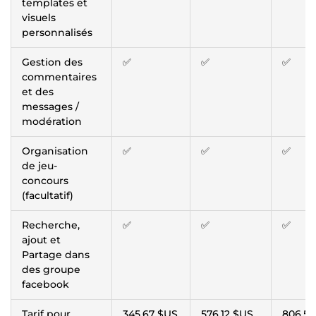
templates et
visuels
personnalisés
Gestion des
✅
✅
✅
commentaires
et des
messages /
modération
Organisation
✅
✅
✅
de jeu-
concours
(facultatif)
Recherche,
✅
✅
✅
ajout et
Partage dans
des groupe
facebook
Tarif pour
345,67 $US
576,12 $US
806,57