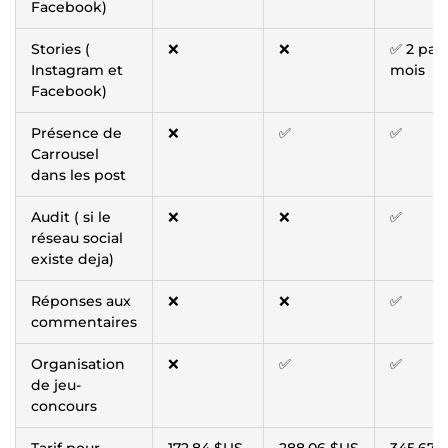
Facebook)
Stories (
❌
❌
✅ 2 par
Instagram et
mois
Facebook)
Présence de
❌
✅
✅
Carrousel
dans les post
Audit ( si le
❌
❌
✅
réseau social
existe deja)
Réponses aux
❌
❌
✅
commentaires
Organisation
❌
✅
✅
de jeu-
concours
Tarif pour
172,84 $US
288,06 $US
345,67 